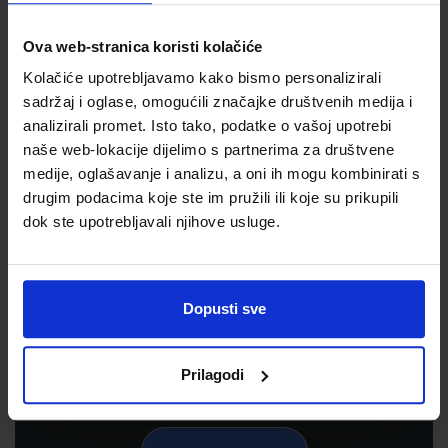
Ova web-stranica koristi kolačiće
Kolačiće upotrebljavamo kako bismo personalizirali
sadržaj i oglase, omogućili značajke društvenih medija i
analizirali promet. Isto tako, podatke o vašoj upotrebi
naše web-lokacije dijelimo s partnerima za društvene
medije, oglašavanje i analizu, a oni ih mogu kombinirati s
drugim podacima koje ste im pružili ili koje su prikupili
dok ste upotrebljavali njihove usluge.
Newsletter prijava
Prijavite se kako bi primali informacije o novim
proizvodima i uslugama, akcijama i drugim
Dopusti sve
pogodnostima
Prilagodi