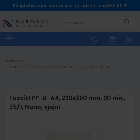
Besplatna dostava za sve narudžbe iznad 62,50 €
Pretra
Naslovna
Fascikl PP "U" A4, 220x300 mm, 90 mic, 25/1, Nano, sjajni
Fascikl PP "U" A4, 220x300 mm, 90 mic,
25/1, Nano, sjajni
Skip
to
the