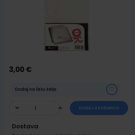
end
of
the
images
gallery
Skip
to
the
3,00 €
beginning
of
the
images
Dodaj na listu želja
gallery
DODAJ U KOŠARICU
Dostava