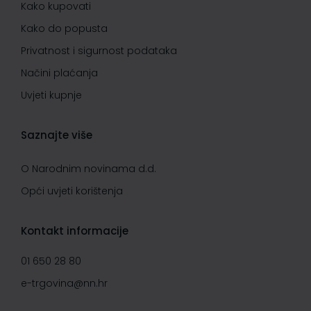
Kako kupovati
Kako do popusta
Privatnost i sigurnost podataka
Načini plaćanja
Uvjeti kupnje
Saznajte više
O Narodnim novinama d.d.
Opći uvjeti korištenja
Kontakt informacije
01 650 28 80
e-trgovina@nn.hr