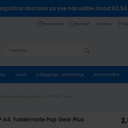
esplatna dostava za sve narudžbe iznad 62,50
Poslovnice
Kontakt
O nama
Če
Pretražite
Pretražite
ola
Ured
Odlaganje i arhiviranje
Informatika
Foldermate Pop Gear Plus art.60907, zeleni
 A4, Foldermate Pop Gear Plus
2