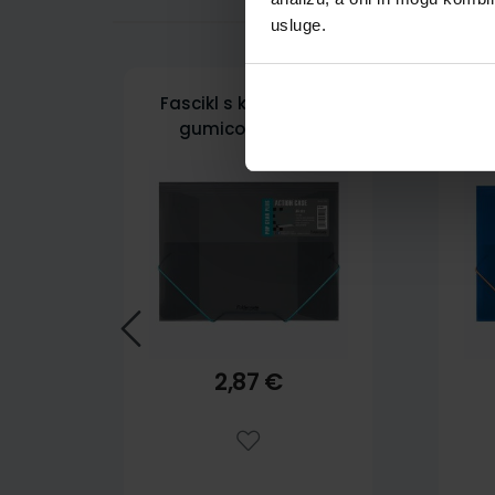
usluge.
Fascikl s klapnama i
Fa
gumicom PP A4,
Foldermate Pop Gear
Fo
Plus art.60901, crni
Pl
2,87 €