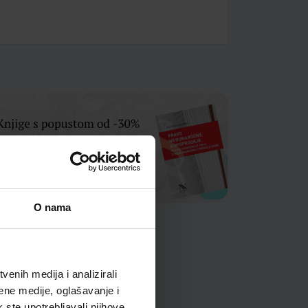
O nama
enih medija i analizirali
ene medije, oglašavanje i
k ste upotrebljavali njihove