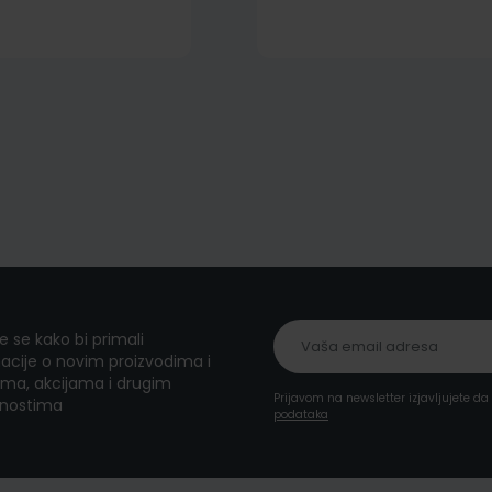
te se kako bi primali
acije o novim proizvodima i
ma, akcijama i drugim
Prijavom na newsletter izjavljujete d
nostima
podataka