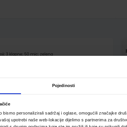
ji; 3 klapne; 50 mic; zelena
Pojedinosti
ačiće
bismo personalizirali sadržaj i oglase, omogućili značajke društv
vašoj upotrebi naše web-lokacije dijelimo s partnerima za društv
rati s drugim podacima koje ste im pružili ili koje su prikupili do