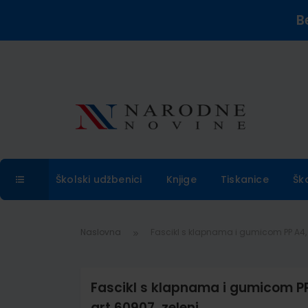
B
Školski udžbenici
Knjige
Tiskanice
Šk
Naslovna
Fascikl s klapnama i gumicom PP A4, 
Fascikl s klapnama i gumicom PP
art.60907, zeleni