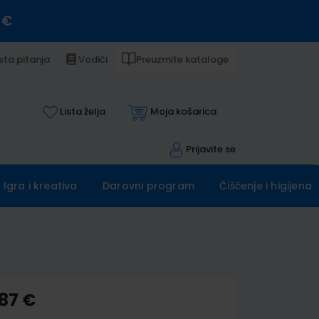
 €
sta pitanja
Vodiči
Preuzmite kataloge
Lista želja
Moja košarica
Prijavite se
Igra i kreativa
Darovni program
Čišćenje i higijena
,87 €