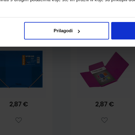
scikl s klapnama i
Fascikl s klapnama i
Prilagodi
gumicom PP A4,
gumicom PP A4,
ldermate Pop Gear
Foldermate Pop Gear
us art.60908, plavi
Plus art.60905, crveni
2,87 €
2,87 €