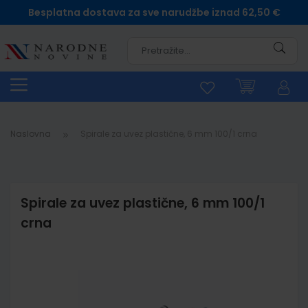
Besplatna dostava za sve narudžbe iznad 62,50 €
Pretra
Naslovna
Spirale za uvez plastične, 6 mm 100/1 crna
Spirale za uvez plastične, 6 mm 100/1
crna
Skip
to
the
end