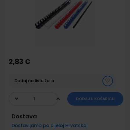
of
the
images
gallery
Skip
to
the
2,83 €
beginning
of
the
images
Dodaj na listu želja
gallery
DODAJ U KOŠARICU
Dostava
Dostavljamo po cijeloj Hrvatskoj