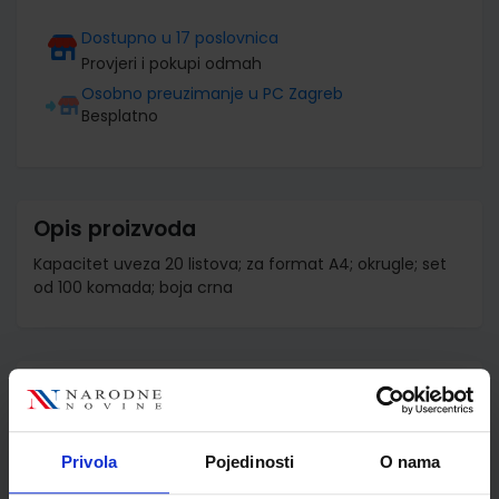
Dostupno u 17 poslovnica
Provjeri i pokupi odmah
Osobno preuzimanje u PC Zagreb
Besplatno
Opis proizvoda
Kapacitet uveza 20 listova; za format A4; okrugle; set
od 100 komada; boja crna
Detalji proizvoda
Šifra proizvoda
520615
Jedinična mjera
kut
Privola
Pojedinosti
O nama