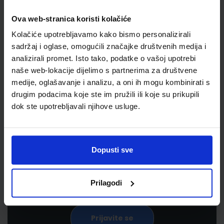
Ova web-stranica koristi kolačiće
Kolačiće upotrebljavamo kako bismo personalizirali
sadržaj i oglase, omogućili značajke društvenih medija i
analizirali promet. Isto tako, podatke o vašoj upotrebi
naše web-lokacije dijelimo s partnerima za društvene
medije, oglašavanje i analizu, a oni ih mogu kombinirati s
drugim podacima koje ste im pružili ili koje su prikupili
Newsletter prijava
dok ste upotrebljavali njihove usluge.
Prijavite se kako bi primali informacije o novim
proizvodima i uslugama, akcijama i drugim
Dopusti sve
pogodnostima
Prilagodi