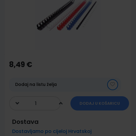
of
the
images
gallery
Skip
to
the
8,49 €
beginning
of
the
images
Dodaj na listu želja
gallery
DODAJ U KOŠARICU
Dostava
Dostavljamo po cijeloj Hrvatskoj