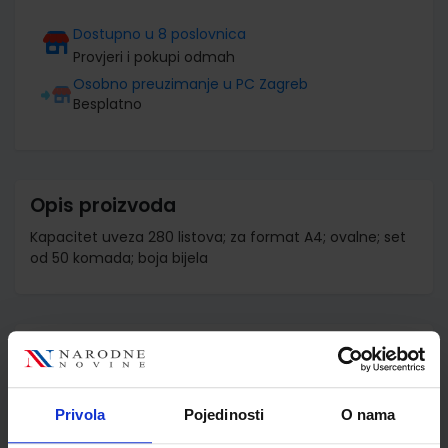
Dostupno u 8 poslovnica
Provjeri i pokupi odmah
Osobno preuzimanje u PC Zagreb
Besplatno
Opis proizvoda
Kapacitet uveza 280 listova; za format A4; ovalne; set
od 50 komada; boja bijela
Detalji proizvoda
Šifra proizvoda
520645
Jedinična mjera
kut
Privola
Pojedinosti
O nama