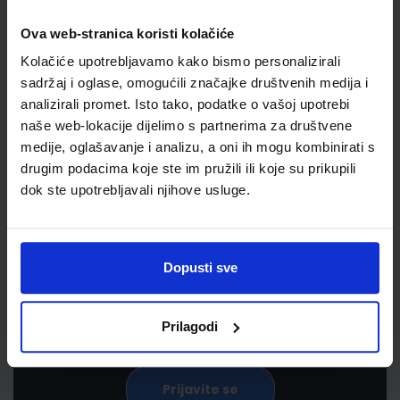
Ova web-stranica koristi kolačiće
Kolačiće upotrebljavamo kako bismo personalizirali
sadržaj i oglase, omogućili značajke društvenih medija i
analizirali promet. Isto tako, podatke o vašoj upotrebi
naše web-lokacije dijelimo s partnerima za društvene
medije, oglašavanje i analizu, a oni ih mogu kombinirati s
drugim podacima koje ste im pružili ili koje su prikupili
Newsletter prijava
dok ste upotrebljavali njihove usluge.
Prijavite se kako bi primali informacije o novim
proizvodima i uslugama, akcijama i drugim
Dopusti sve
pogodnostima
Prilagodi