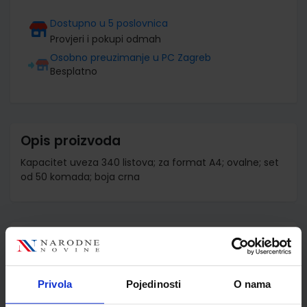
Dostupno u 5 poslovnica
Provjeri i pokupi odmah
Osobno preuzimanje u PC Zagreb
Besplatno
Opis proizvoda
Kapacitet uveza 340 listova; za format A4; ovalne; set
od 50 komada; boja crna
Detalji proizvoda
Šifra proizvoda
520649
Jedinična mjera
kut
Privola
Pojedinosti
O nama