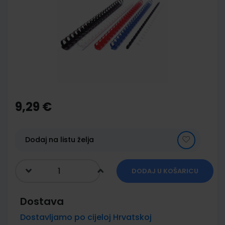
of
the
images
gallery
Skip
to
the
9,29 €
beginning
of
the
images
Dodaj na listu želja
gallery
DODAJ U KOŠARICU
Dostava
Dostavljamo po cijeloj Hrvatskoj