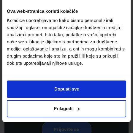
Ova web-stranica koristi kolačiće
Kolačiće upotrebljavamo kako bismo personalizirali
sadržaj i oglase, omogućili značajke društvenih medija i
analizirali promet. Isto tako, podatke o vašoj upotrebi
naše web-lokacije dijelimo s partnerima za društvene
medije, oglašavanje i analizu, a oni ih mogu kombinirati s
drugim podacima koje ste im pružili ili koje su prikupili
Newsletter prijava
dok ste upotrebljavali njihove usluge.
Prijavite se kako bi primali informacije o novim
proizvodima i uslugama, akcijama i drugim
Dopusti sve
pogodnostima
Prilagodi