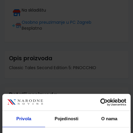
Na skladištu
Osobno preuzimanje u PC Zagreb
Besplatno
Opis proizvoda
Classic Tales Second Edition 5: PINOCCHIO
Detalji proizvoda
Šifra proizvoda
521021
Jedinična mjera
kom
Privola
Pojedinosti
O nama