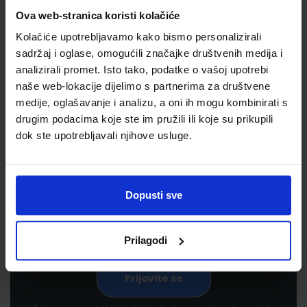
Ova web-stranica koristi kolačiće
Kolačiće upotrebljavamo kako bismo personalizirali
sadržaj i oglase, omogućili značajke društvenih medija i
analizirali promet. Isto tako, podatke o vašoj upotrebi
naše web-lokacije dijelimo s partnerima za društvene
medije, oglašavanje i analizu, a oni ih mogu kombinirati s
drugim podacima koje ste im pružili ili koje su prikupili
Newsletter prijava
dok ste upotrebljavali njihove usluge.
Prijavite se kako bi primali informacije o novim
proizvodima i uslugama, akcijama i drugim
pogodnostima
Dopusti sve
Prilagodi