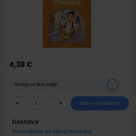
of
the
images
gallery
Skip
to
the
4,38 €
beginning
of
the
images
Dodaj na listu želja
gallery
DODAJ U KOŠARICU
Dostava
Dostavljamo po cijeloj Hrvatskoj