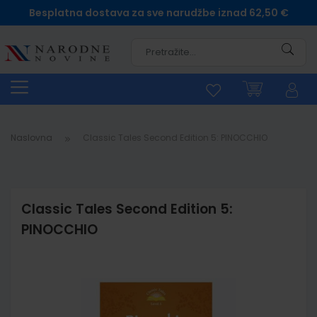
Besplatna dostava za sve narudžbe iznad 62,50 €
Pretra
Naslovna
Classic Tales Second Edition 5: PINOCCHIO
Classic Tales Second Edition 5:
PINOCCHIO
Skip
to
the
end