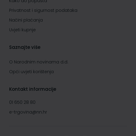
Kako do popusta
Privatnost i sigurnost podataka
Načini plaćanja
Uvjeti kupnje
Saznajte više
O Narodnim novinama d.d.
Opći uvjeti korištenja
Kontakt informacije
01 650 28 80
e-trgovina@nn.hr