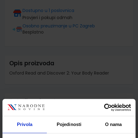
Dostupno u 1 poslovnica
Provjeri i pokupi odmah
Osobno preuzimanje u PC Zagreb
Besplatno
Opis proizvoda
Oxford Read and Discover 2: Your Body Reader
Detalji proizvoda
Šifra proizvoda
521244
Jedinična mjera
kom
Privola
Pojedinosti
O nama