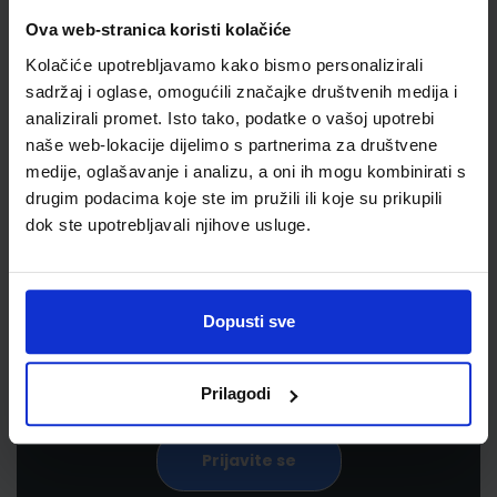
Ova web-stranica koristi kolačiće
Kolačiće upotrebljavamo kako bismo personalizirali
sadržaj i oglase, omogućili značajke društvenih medija i
analizirali promet. Isto tako, podatke o vašoj upotrebi
naše web-lokacije dijelimo s partnerima za društvene
medije, oglašavanje i analizu, a oni ih mogu kombinirati s
drugim podacima koje ste im pružili ili koje su prikupili
Newsletter prijava
dok ste upotrebljavali njihove usluge.
Prijavite se kako bi primali informacije o novim
proizvodima i uslugama, akcijama i drugim
pogodnostima
Dopusti sve
Prilagodi