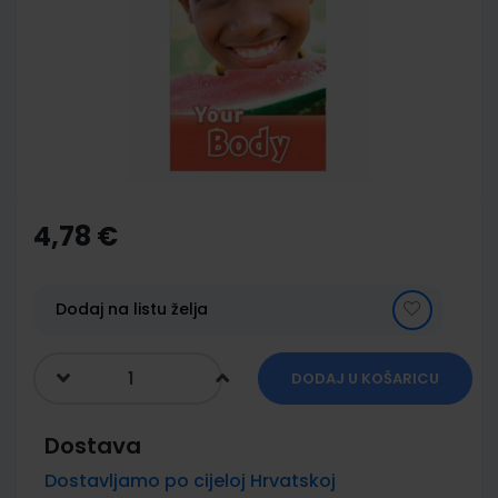
of
the
images
gallery
Skip
to
the
4,78 €
beginning
of
the
images
Dodaj na listu želja
gallery
DODAJ U KOŠARICU
Dostava
Dostavljamo po cijeloj Hrvatskoj