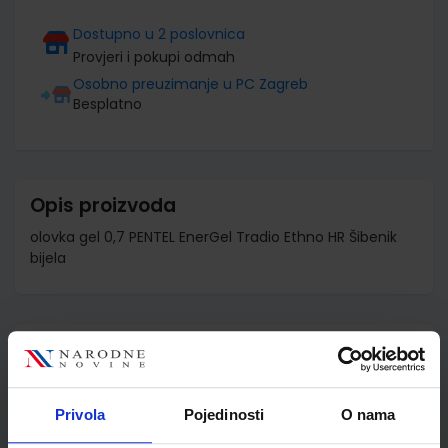
Dostupno u 2 poslovnica
Provjeri i pokupi odmah
Osobno preuzimanje u PC Zagreb
Besplatno
Opis proizvoda
olovka gel 0,7 PENTEL EnerGel Tradio Ethno HR Šibenik
bijela
Detalji proizvoda
Šifra proizvoda
521410
Jedinična mjera
kom
Privola
Pojedinosti
O nama