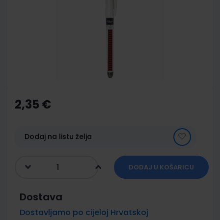
of
the
images
gallery
Skip
to
the
2,35 €
beginning
of
the
images
Dodaj na listu želja
gallery
DODAJ U KOŠARICU
Dostava
Dostavljamo po cijeloj Hrvatskoj