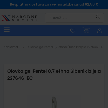
Besplatna dostava za sve narudžbe iznad 62,50 €
Pretra
Naslovna
Olovka gel Pentel 0,7 ethno Šibenik bijela 227646-EC
Olovka gel Pentel 0,7 ethno Šibenik bijela
227646-EC
Skip
to
the
end