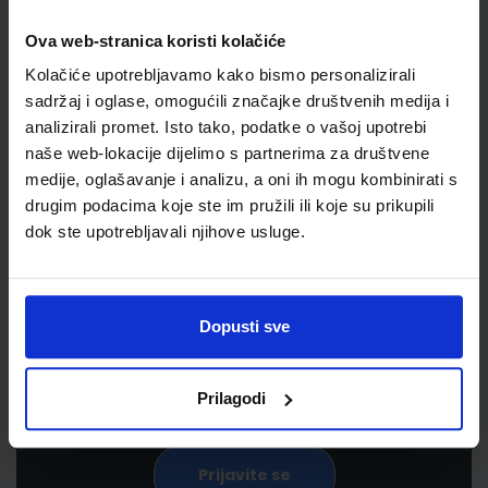
Ova web-stranica koristi kolačiće
Kolačiće upotrebljavamo kako bismo personalizirali
sadržaj i oglase, omogućili značajke društvenih medija i
analizirali promet. Isto tako, podatke o vašoj upotrebi
naše web-lokacije dijelimo s partnerima za društvene
medije, oglašavanje i analizu, a oni ih mogu kombinirati s
drugim podacima koje ste im pružili ili koje su prikupili
Newsletter prijava
dok ste upotrebljavali njihove usluge.
Prijavite se kako bi primali informacije o novim
proizvodima i uslugama, akcijama i drugim
Dopusti sve
pogodnostima
Prilagodi