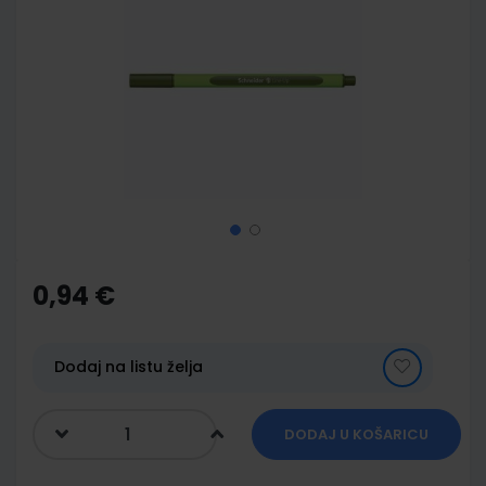
end
of
the
images
gallery
Skip
to
the
0,94 €
beginning
of
the
images
Dodaj na listu želja
gallery
DODAJ U KOŠARICU