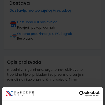
Dostava
Dostavljamo po cijeloj Hrvatskoj
Dostupno u 11 poslovnica
Provjeri i pokupi odmah
Osobno preuzimanje u PC Zagreb
Besplatno
Opis proizvoda
metalni vrh; gumirano, ergonomski oblikovano,
trobridno tijelo; prikladan i za precizno crtanje s
ravnalima i šablonama; širina ispisa 0,4 mm
Detalji proizvoda