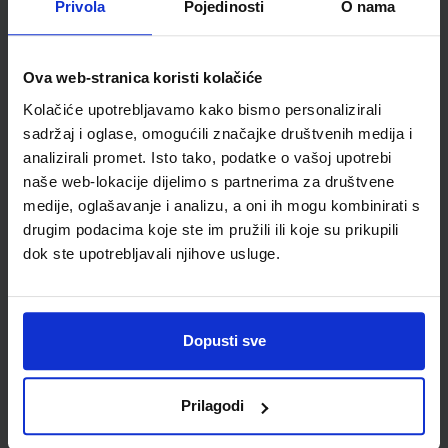
Privola
Pojedinosti
O nama
Šifra proizvoda
521506
Jedinična mjera
kom
Ova web-stranica koristi kolačiće
Kolačiće upotrebljavamo kako bismo personalizirali
sadržaj i oglase, omogućili značajke društvenih medija i
analizirali promet. Isto tako, podatke o vašoj upotrebi
naše web-lokacije dijelimo s partnerima za društvene
medije, oglašavanje i analizu, a oni ih mogu kombinirati s
drugim podacima koje ste im pružili ili koje su prikupili
dok ste upotrebljavali njihove usluge.
Newsletter prijava
Dopusti sve
Prijavite se kako bi primali informacije o novim
proizvodima i uslugama, akcijama i drugim
pogodnostima
Prilagodi