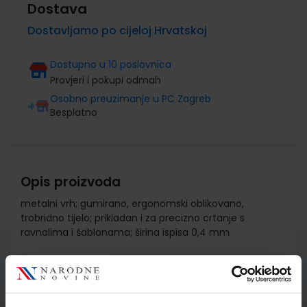
Dostava
Dostavljamo po cijeloj Hrvatskoj
Dostupno u 10 poslovnica
Provjeri i pokupi odmah
Osobno preuzimanje u PC Zagreb
Besplatno
Opis proizvoda
metalni vrh; gumirano, ergonomski oblikovano,
trobridno tijelo; prikladan i za precizno crtanje s
ravnalima i šablonama; širina ispisa 0,4 mm
Detalji proizvoda