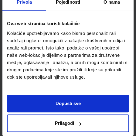
Privola
Pojedinosti
O nama
Šifra proizvoda
521511
Jedinična mjera
kom
Ova web-stranica koristi kolačiće
Kolačiće upotrebljavamo kako bismo personalizirali
sadržaj i oglase, omogućili značajke društvenih medija i
analizirali promet. Isto tako, podatke o vašoj upotrebi
naše web-lokacije dijelimo s partnerima za društvene
medije, oglašavanje i analizu, a oni ih mogu kombinirati s
drugim podacima koje ste im pružili ili koje su prikupili
dok ste upotrebljavali njihove usluge.
Newsletter prijava
Dopusti sve
Prijavite se kako bi primali informacije o novim
proizvodima i uslugama, akcijama i drugim
pogodnostima
Prilagodi