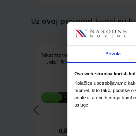
Uz ovaj proizvod kupci su ku
Privola
Tekstmarker Schneider,
Job, 1-5 mm, zeleni
Ova web-stranica koristi kol
Kolačiće upotrebljavamo kako 
promet. Isto tako, podatke o 
analizu, a oni ih mogu kombini
usluge.
0,85 €