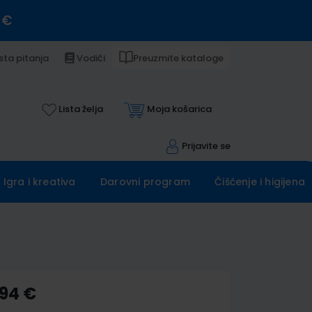
 €
sta pitanja
Vodiči
Preuzmite kataloge
Lista želja
Moja košarica
Prijavite se
Igra i kreativa
Darovni program
Čišćenje i higijena
,94 €