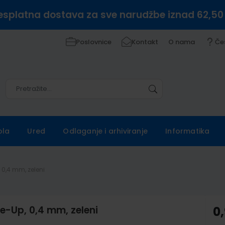
esplatna dostava za sve narudžbe iznad 62,50
Poslovnice
Kontakt
O nama
Če
Pretražite
Pretražite
ola
Ured
Odlaganje i arhiviranje
Informatika
, 0,4 mm, zeleni
ne-Up, 0,4 mm, zeleni
0