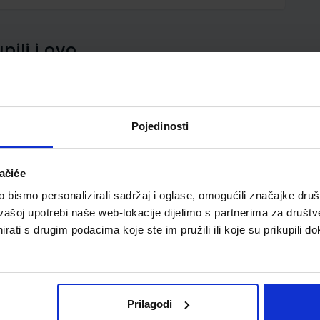
pili i ovo…
Pojedinosti
ačiće
bismo personalizirali sadržaj i oglase, omogućili značajke društv
vašoj upotrebi naše web-lokacije dijelimo s partnerima za društv
rati s drugim podacima koje ste im pružili ili koje su prikupili do
Prilagodi