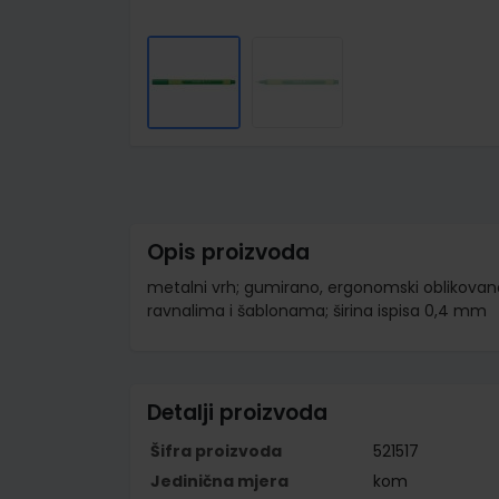
Skip
to
the
beginning
of
the
images
Opis proizvoda
gallery
metalni vrh; gumirano, ergonomski oblikovano, 
ravnalima i šablonama; širina ispisa 0,4 mm
Detalji proizvoda
Šifra proizvoda
521517
Jedinična mjera
kom