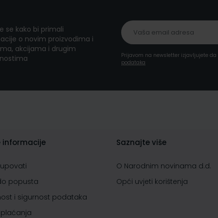
te se kako bi primali
acije o novim proizvodima i
ma, akcijama i drugim
Prijavom na newsletter izjavljujete d
nostima
podataka
 informacije
Saznajte više
kupovati
O Narodnim novinama d.d.
do popusta
Opći uvjeti korištenja
nost i sigurnost podataka
 plaćanja