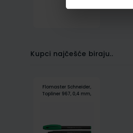
Kupci najčešće biraju..
Flomaster Schneider,
Topliner 967, 0,4 mm,
zeleni