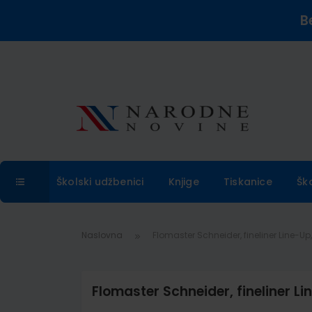
B
Školski udžbenici
Knjige
Tiskanice
Šk
Naslovna
Flomaster Schneider, fineliner Line-Up
Flomaster Schneider, fineliner Li