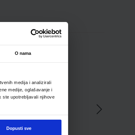
O nama
enih medija i analizirali
ene medije, oglašavanje i
k ste upotrebljavali njihove
Dopusti sve