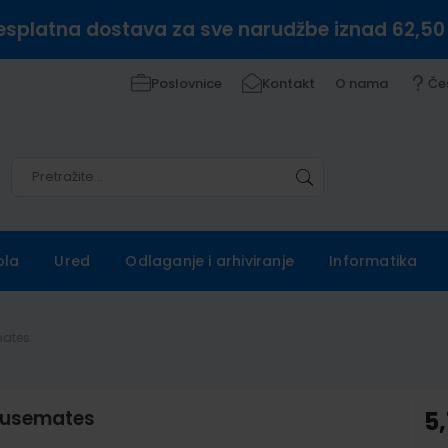
esplatna dostava za sve narudžbe iznad 62,50
Poslovnice
Kontakt
O nama
Če
Pretražite
Pretražite
ola
Ured
Odlaganje i arhiviranje
Informatika
mates
Housemates
5,