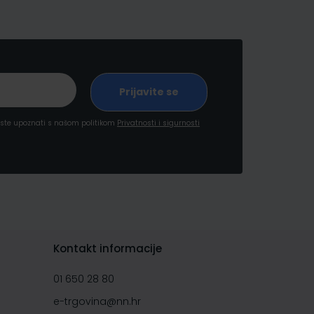
a ste upoznati s našom politikom
Privatnosti i sigurnosti
Kontakt informacije
01 650 28 80
e-trgovina@nn.hr