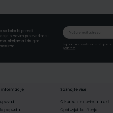
te se kako bi primali
acije o novim proizvodima i
ma, akcijama i drugim
Prijavom na newsletter izjavljujete d
nostima
podataka
 informacije
Saznajte više
kupovati
O Narodnim novinama d.d.
do popusta
Opći uvjeti korištenja