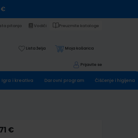
 €
sta pitanja
Vodiči
Preuzmite kataloge
Lista želja
Moja košarica
Prijavite se
Igra i kreativa
Darovni program
Čišćenje i higijena
71 €