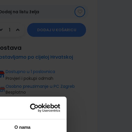
Dodaj na listu želja
DODAJ U KOŠARICU
ostava
ostavljamo po cijeloj Hrvatskoj
Dostupno u 1 poslovnica
Provjeri i pokupi odmah
Osobno preuzimanje u PC Zagreb
Besplatno
O nama