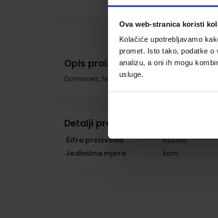
Skip
to
Ova web-stranica koristi kol
the
beginning
Kolačiće upotrebljavamo kako 
of
the
promet. Isto tako, podatke o 
images
Opis proizvoda
analizu, a oni ih mogu kombini
gallery
usluge.
Dominoes, New Edition Level 1: Housemates
Detalji proizvoda
Šifra proizvoda
523395
Jedinična mjera
kom