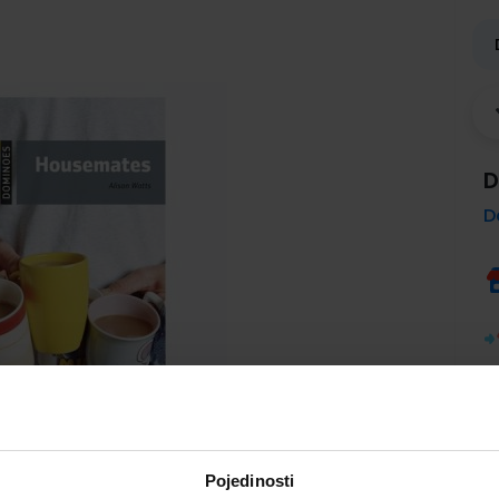
D
D
Pojedinosti