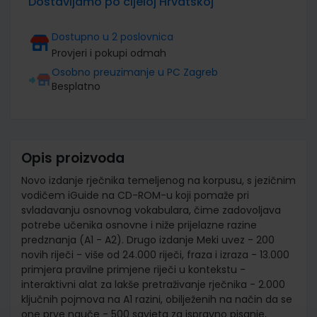
Dostavljamo po cijeloj Hrvatskoj
Dostupno u 2 poslovnica
Provjeri i pokupi odmah
Osobno preuzimanje u PC Zagreb
Besplatno
Opis proizvoda
Novo izdanje rječnika temeljenog na korpusu, s jezičnim
vodičem iGuide na CD-ROM-u koji pomaže pri
svladavanju osnovnog vokabulara, čime zadovoljava
potrebe učenika osnovne i niže prijelazne razine
predznanja (A1 - A2). Drugo izdanje Meki uvez - 200
novih riječi - više od 24.000 riječi, fraza i izraza - 13.000
primjera pravilne primjene riječi u kontekstu -
interaktivni alat za lakše pretraživanje rječnika - 2.000
ključnih pojmova na A1 razini, obilježenih na način da se
one prve nauče - 500 savjeta za ispravno pisanje,