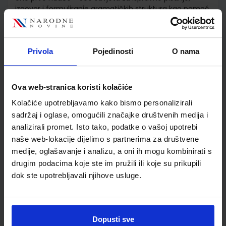
izgovor i formuliranje gramatičkih struktura kao pomoć
pri izbjegavanju grešaka - slikovni rječnik na 16 stranica,
organiziran po leksičkim grupama (npr. hrana i piće,
životinje, prijevozna sredstva).
Privola
Pojedinosti
O nama
Detalji proizvoda
Ova web-stranica koristi kolačiće
Kolačiće upotrebljavamo kako bismo personalizirali
Šifra proizvoda
525434
sadržaj i oglase, omogućili značajke društvenih medija i
Jedinična mjera
kom
analizirali promet. Isto tako, podatke o vašoj upotrebi
naše web-lokacije dijelimo s partnerima za društvene
medije, oglašavanje i analizu, a oni ih mogu kombinirati s
drugim podacima koje ste im pružili ili koje su prikupili
dok ste upotrebljavali njihove usluge.
Dopusti sve