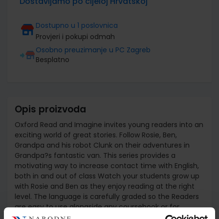
Dostavljamo po cijeloj Hrvatskoj
Dostupno u 1 poslovnica
Provjeri i pokupi odmah
Osobno preuzimanje u PC Zagreb
Besplatno
Opis proizvoda
Oxford Read and Imagine invites young readers into an
exciting world of great stories. Follow Rosie, Ben,
Grandpa and his robot Clunk on their adventures in
Grandpa?s fantastic van. This series provides a
motivating way to increase contact time with English,
both in and out of class Watch your students grow up
with Rosie and Ben as they enjoy reading at the right
level. The language is carefully graded so the Readers
are easy to use alongside any coursebook or for
reading alone.