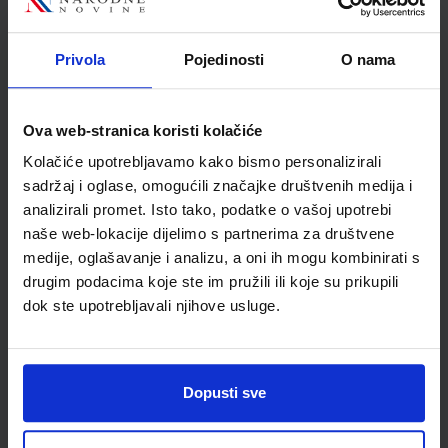
Privola
Pojedinosti
O nama
Detalji proizvoda
Šifra proizvoda
532159
Ova web-stranica koristi kolačiće
Jedinična mjera
kom
Kolačiće upotrebljavamo kako bismo personalizirali
sadržaj i oglase, omogućili značajke društvenih medija i
analizirali promet. Isto tako, podatke o vašoj upotrebi
naše web-lokacije dijelimo s partnerima za društvene
medije, oglašavanje i analizu, a oni ih mogu kombinirati s
drugim podacima koje ste im pružili ili koje su prikupili
dok ste upotrebljavali njihove usluge.
Dopusti sve
Newsletter prijava