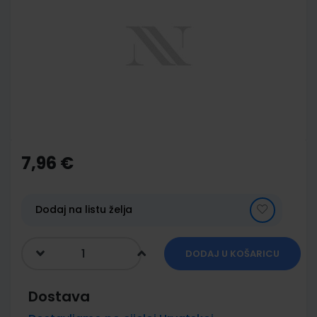
end
of
the
images
gallery
Skip
to
the
7,96 €
beginning
of
the
images
Dodaj na listu želja
gallery
DODAJ U KOŠARICU
Dostava