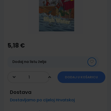
images
gallery
Skip
to
the
5,18 €
beginning
of
the
images
Dodaj na listu želja
gallery
DODAJ U KOŠARICU
Dostava
Dostavljamo po cijeloj Hrvatskoj