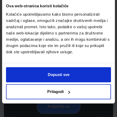
Ova web-stranica koristi kolačiće
Kolačiće upotrebljavamo kako bismo personalizirali
sadržaj i oglase, omogućili značajke društvenih medija i
analizirali promet. Isto tako, podatke o vašoj upotrebi
naše web-lokacije dijelimo s partnerima za društvene
medije, oglašavanje i analizu, a oni ih mogu kombinirati s
drugim podacima koje ste im pružili ili koje su prikupili
Newsletter prijava
dok ste upotrebljavali njihove usluge.
Prijavite se kako bi primali informacije o novim
proizvodima i uslugama, akcijama i drugim
pogodnostima
Dopusti sve
Prilagodi