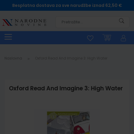
Besplatna dostava za sve narudžbe iznad 62,50 €
Pretra
Naslovna
Oxford Read And Imagine 3: High Water
Oxford Read And Imagine 3: High Water
Skip
to
the
end
of
the