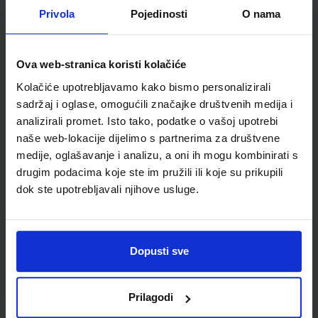
Detalji proizvoda
Privola
Pojedinosti
O nama
Šifra proizvoda
532783
Jedinična mjera
kom
Ova web-stranica koristi kolačiće
Kolačiće upotrebljavamo kako bismo personalizirali
sadržaj i oglase, omogućili značajke društvenih medija i
analizirali promet. Isto tako, podatke o vašoj upotrebi
naše web-lokacije dijelimo s partnerima za društvene
medije, oglašavanje i analizu, a oni ih mogu kombinirati s
drugim podacima koje ste im pružili ili koje su prikupili
dok ste upotrebljavali njihove usluge.
Newsletter prijava
Dopusti sve
Prijavite se kako bi primali informacije o novim
proizvodima i uslugama, akcijama i drugim
pogodnostima
Prilagodi