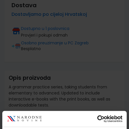
Dostava
Dostavljamo po cijeloj Hrvatskoj
Dostupno u 1 poslovnica
Provjeri i pokupi odmah
Osobno preuzimanje u PC Zagreb
Besplatno
Opis proizvoda
A grammar practice series, taking students from
elementary to advanced. Updated to include
interactive e-books with the print books, as well as
downloadable tests.