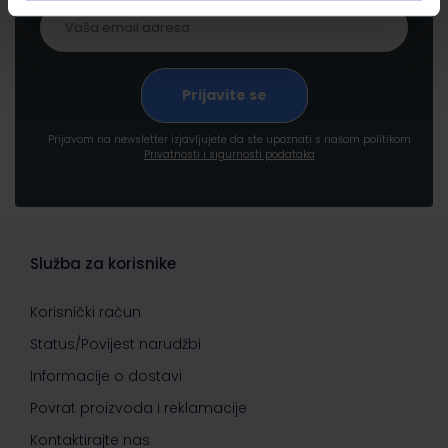
Prijavom na newsletter izjavljujete da ste upoznati s našom politikom
Privatnosti i sigurnosti podataka
Služba za korisnike
Korisnički račun
Status/Povijest narudžbi
Informacije o dostavi
Povrat proizvoda i reklamacije
Kontaktirajte nas