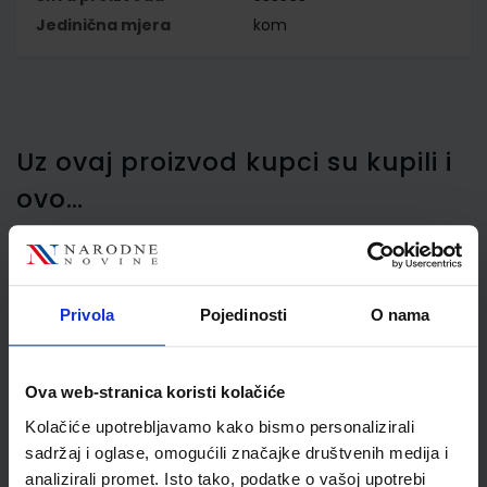
Jedinična mjera
kom
Uz ovaj proizvod kupci su kupili i
ovo…
Privola
Pojedinosti
O nama
Tekstmarker Schneider,
Job, 1-5 mm, rozi
Ova web-stranica koristi kolačiće
Kolačiće upotrebljavamo kako bismo personalizirali
sadržaj i oglase, omogućili značajke društvenih medija i
analizirali promet. Isto tako, podatke o vašoj upotrebi