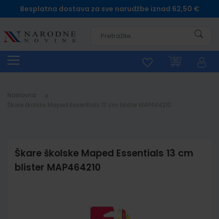
Besplatna dostava za sve narudžbe iznad 62,50 €
Pretra
Naslovna
Škare školske Maped Essentials 13 cm blister MAP464210
Škare školske Maped Essentials 13 cm
blister MAP464210
Skip
to
the