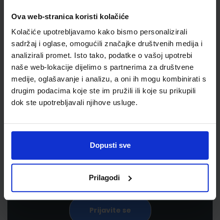
Ova web-stranica koristi kolačiće
Kolačiće upotrebljavamo kako bismo personalizirali
sadržaj i oglase, omogućili značajke društvenih medija i
analizirali promet. Isto tako, podatke o vašoj upotrebi
naše web-lokacije dijelimo s partnerima za društvene
medije, oglašavanje i analizu, a oni ih mogu kombinirati s
drugim podacima koje ste im pružili ili koje su prikupili
Newsletter prijava
dok ste upotrebljavali njihove usluge.
Prijavite se kako bi primali informacije o novim
proizvodima i uslugama, akcijama i drugim
Dopusti sve
pogodnostima
Prilagodi