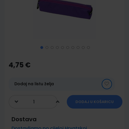
images
gallery
Skip
to
the
4,75 €
beginning
of
the
images
Dodaj na listu želja
gallery
DODAJ U KOŠARICU
Dostava
Dostavljamo po cijeloj Hrvatskoj