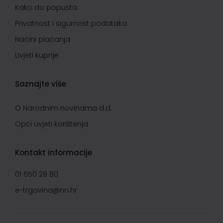
Kako do popusta
Privatnost i sigurnost podataka
Načini plaćanja
Uvjeti kupnje
Saznajte više
O Narodnim novinama d.d.
Opći uvjeti korištenja
Kontakt informacije
01 650 28 80
e-trgovina@nn.hr