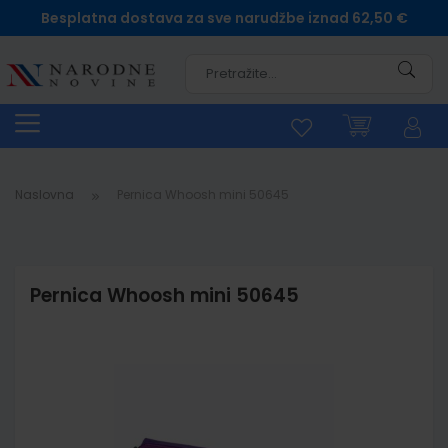
Besplatna dostava za sve narudžbe iznad 62,50 €
Pretra
Naslovna
Pernica Whoosh mini 50645
Pernica Whoosh mini 50645
Skip
to
the
end
of
the