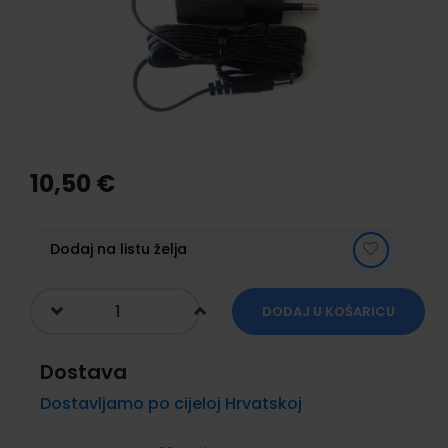
images
gallery
Skip
to
the
10,50 €
beginning
of
the
images
Dodaj na listu želja
gallery
DODAJ U KOŠARICU
Dostava
Dostavljamo po cijeloj Hrvatskoj