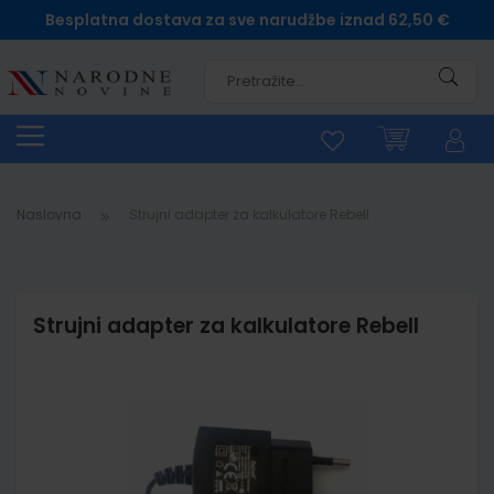
Besplatna dostava za sve narudžbe iznad 62,50 €
Pretra
Naslovna
Strujni adapter za kalkulatore Rebell
Strujni adapter za kalkulatore Rebell
Skip
to
the
end
of
the