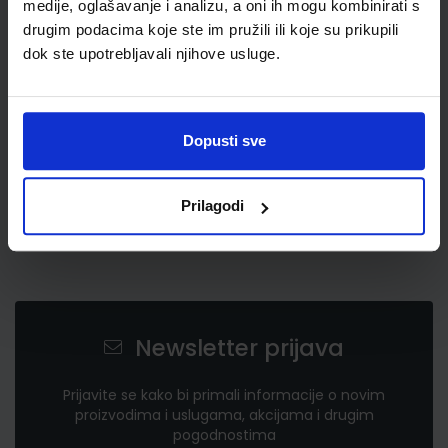
medije, oglašavanje i analizu, a oni ih mogu kombinirati s
58,00 €
drugim podacima koje ste im pružili ili koje su prikupili
dok ste upotrebljavali njihove usluge.
Dopusti sve
Prilagodi
Newsletter prijava
Prijavite se kako bi primali informacije o novim
proizvodima i uslugama, akcijama i drugim
pogodnostima