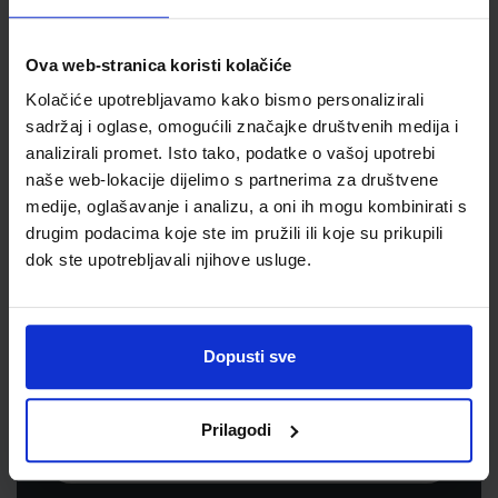
Jedinična mjera
kom
Ova web-stranica koristi kolačiće
Kolačiće upotrebljavamo kako bismo personalizirali
sadržaj i oglase, omogućili značajke društvenih medija i
analizirali promet. Isto tako, podatke o vašoj upotrebi
naše web-lokacije dijelimo s partnerima za društvene
medije, oglašavanje i analizu, a oni ih mogu kombinirati s
drugim podacima koje ste im pružili ili koje su prikupili
dok ste upotrebljavali njihove usluge.
Newsletter prijava
Prijavite se kako bi primali informacije o novim
Dopusti sve
proizvodima i uslugama, akcijama i drugim
pogodnostima
Prilagodi