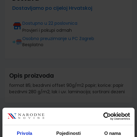
Dostavljamo po cijeloj Hrvatskoj
Dostupno u 22 poslovnica
Provjeri i pokupi odmah
Osobno preuzimanje u PC Zagreb
Besplatno
Opis proizvoda
format B5; bezdrvni offset 90g/m2 papir; korice: papir
bezdrvni 280 g/m2; lak i uv. laminacija; sortirani dezeni
Detalji proizvoda
Šifra proizvoda
537798
Privola
Pojedinosti
O nama