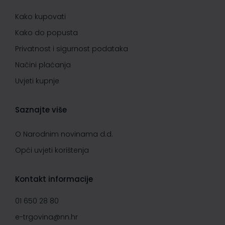
Kako kupovati
Kako do popusta
Privatnost i sigurnost podataka
Načini plaćanja
Uvjeti kupnje
Saznajte više
O Narodnim novinama d.d.
Opći uvjeti korištenja
Kontakt informacije
01 650 28 80
e-trgovina@nn.hr