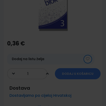
images
gallery
Skip
to
the
0,36 €
beginning
of
the
images
Dodaj na listu želja
gallery
DODAJ U KOŠARICU
Dostava
Dostavljamo po cijeloj Hrvatskoj