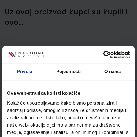
Uz ovaj proizvod kupci su kupili i
ovo…
Blok A5 s kemijskom
olovkom, sortirane boje
Privola
Pojedinosti
O nama
Ova web-stranica koristi kolačiće
Kolačiće upotrebljavamo kako bismo personalizirali
sadržaj i oglase, omogućili značajke društvenih medija i
analizirali promet. Isto tako, podatke o vašoj upotrebi
naše web-lokacije dijelimo s partnerima za društvene
9,10 €
medije, oglašavanje i analizu, a oni ih mogu kombinirati s