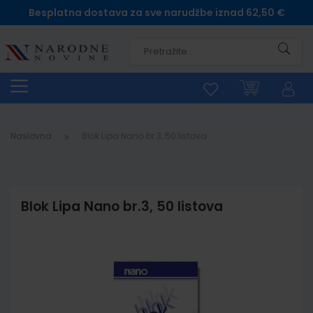
Besplatna dostava za sve narudžbe iznad 62,50 €
Pretra
Naslovna
Blok Lipa Nano br.3, 50 listova
Blok Lipa Nano br.3, 50 listova
Skip
to
the
end
of
the