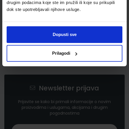
drugim podacima koje ste im pružili ili koje su prikupili
dok ste upotrebljavali njihove usluge.
Dopusti sve
Prilagodi
Newsletter prijava
Prijavite se kako bi primali informacije o novim
proizvodima i uslugama, akcijama i drugim
pogodnostima