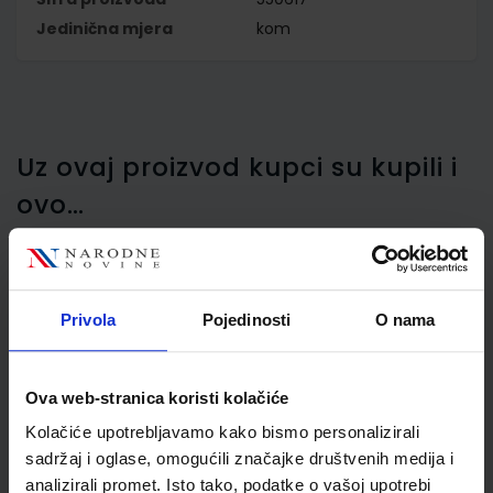
Jedinična mjera
kom
Uz ovaj proizvod kupci su kupili i
ovo…
Privola
Pojedinosti
O nama
Rashladna torba Maped
Origin, plava
Ova web-stranica koristi kolačiće
Kolačiće upotrebljavamo kako bismo personalizirali
sadržaj i oglase, omogućili značajke društvenih medija i
analizirali promet. Isto tako, podatke o vašoj upotrebi