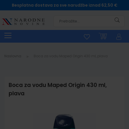
Besplatna dostava za sve narudžbe iznad 62,50 €
Pretra
Naslovna
Boca za vodu Maped Origin 430 ml, plava
Boca za vodu Maped Origin 430 ml,
plava
Skip
to
the
end