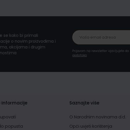
te se kako bi primali
acije o novim proizvodima i
ma, akcijama i drugim
Prijavom na newsletter izjavljujete d
nostima
podataka
 informacije
Saznajte više
kupovati
O Narodnim novinama d.d.
do popusta
Opći uvjeti korištenja