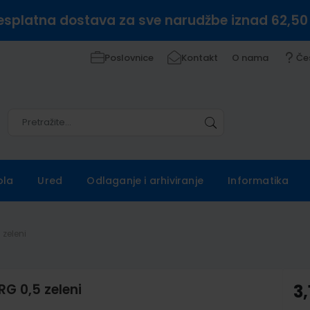
esplatna dostava za sve narudžbe iznad 62,50
Poslovnice
Kontakt
O nama
Če
Pretražite
Pretražite
ola
Ured
Odlaganje i arhiviranje
Informatika
 zeleni
G 0,5 zeleni
3,