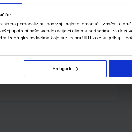
ačiće
bismo personalizirali sadržaj i oglase, omogućili značajke društv
vašoj upotrebi naše web-lokacije dijelimo s partnerima za društv
rati s drugim podacima koje ste im pružili ili koje su prikupili do
 plastično tijelo olovke; ergonomski gumirani grip
Prilagodi