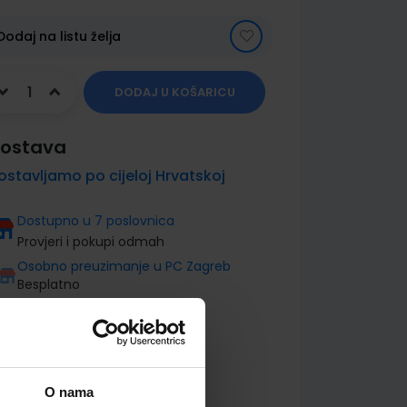
Dodaj na listu želja
DODAJ U KOŠARICU
ostava
ostavljamo po cijeloj Hrvatskoj
Dostupno u 7 poslovnica
Provjeri i pokupi odmah
Osobno preuzimanje u PC Zagreb
Besplatno
O nama