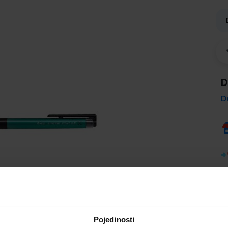
D
D
Pojedinosti