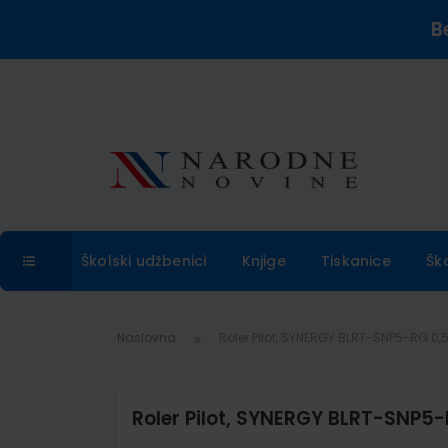
B
Školski udžbenici
Knjige
Tiskanice
Šk
Naslovna
Roler Pilot, SYNERGY BLRT-SNP5-RG 0,5
Roler Pilot, SYNERGY BLRT-SNP5-R