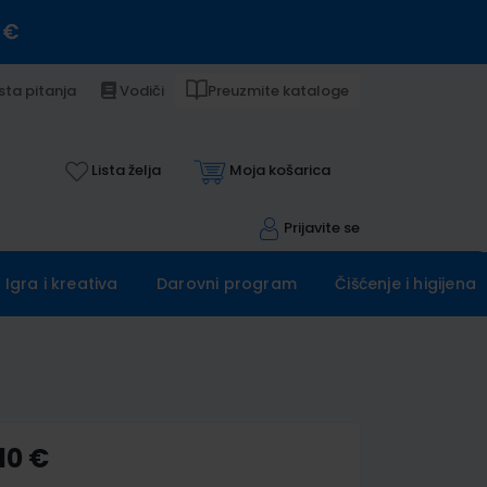
 €
sta pitanja
Vodiči
Preuzmite kataloge
Lista želja
Moja košarica
Prijavite se
Igra i kreativa
Darovni program
Čišćenje i higijena
10 €