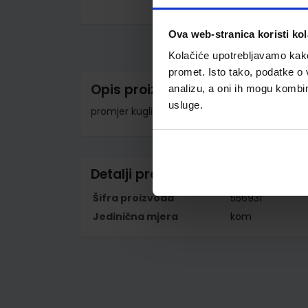
Skip
to
Ova web-stranica koristi kol
the
beginning
Kolačiće upotrebljavamo kako 
of
the
promet. Isto tako, podatke o 
images
Opis proizvoda
analizu, a oni ih mogu kombini
gallery
usluge.
promjer kuglice 0,5 mm; širina ispisa 0,25 mm;
Detalji proizvoda
Šifra proizvoda
556931
Jedinična mjera
kom