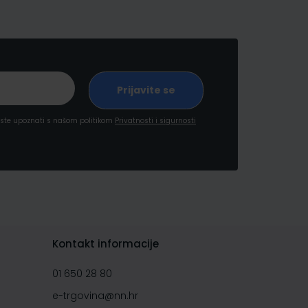
a ste upoznati s našom politikom
Privatnosti i sigurnosti
Kontakt informacije
01 650 28 80
e-trgovina@nn.hr