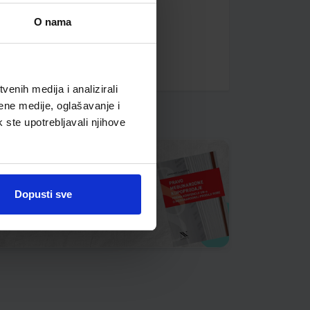
O nama
enih medija i analizirali
ene medije, oglašavanje i
k ste upotrebljavali njihove
Dopusti sve