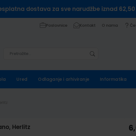
esplatna dostava za sve narudžbe iznad 62,50
Poslovnice
Kontakt
O nama
Če
Pretražite
Pretražite
ola
Ured
Odlaganje i arhiviranje
Informatika
rlitz
ano, Herlitz
6