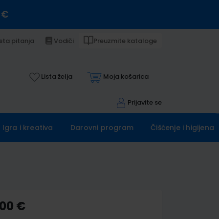
 €
sta pitanja
Vodiči
Preuzmite kataloge
Lista želja
Moja košarica
Prijavite se
Igra i kreativa
Darovni program
Čišćenje i higijena
,00 €