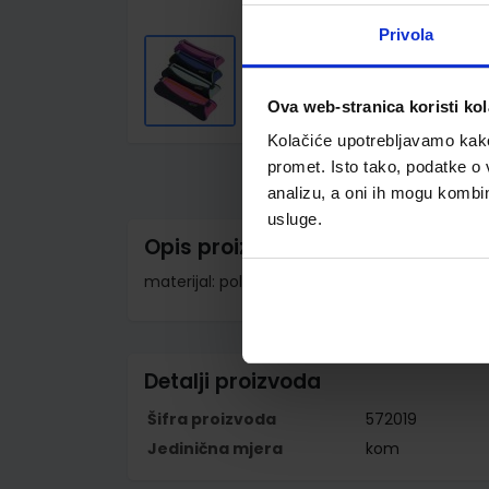
Privola
Ova web-stranica koristi kol
Skip
Kolačiće upotrebljavamo kako 
to
promet. Isto tako, podatke o 
the
beginning
analizu, a oni ih mogu kombini
of
the
usluge.
images
Opis proizvoda
gallery
materijal: poliester; dimenzije: 22 x 6,5 x 5 cm
Detalji proizvoda
Šifra proizvoda
572019
Jedinična mjera
kom