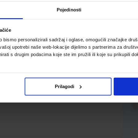
Pojedinosti
ačiće
bismo personalizirali sadržaj i oglase, omogućili značajke društv
vašoj upotrebi naše web-lokacije dijelimo s partnerima za društv
rati s drugim podacima koje ste im pružili ili koje su prikupili do
 7 x 8 cm; 1 zip; prazna
Prilagodi