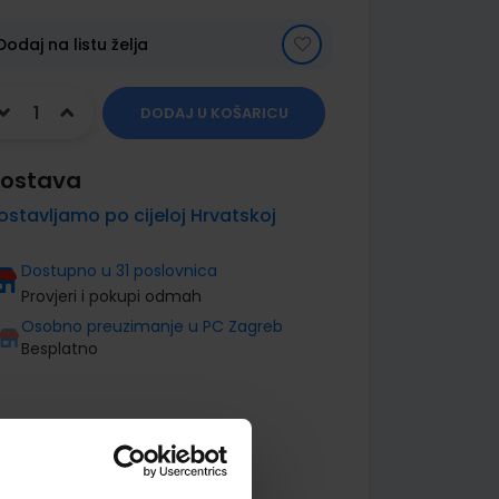
Dodaj na listu želja
DODAJ U KOŠARICU
ostava
ostavljamo po cijeloj Hrvatskoj
Dostupno u 31 poslovnica
Provjeri i pokupi odmah
Osobno preuzimanje u PC Zagreb
Besplatno