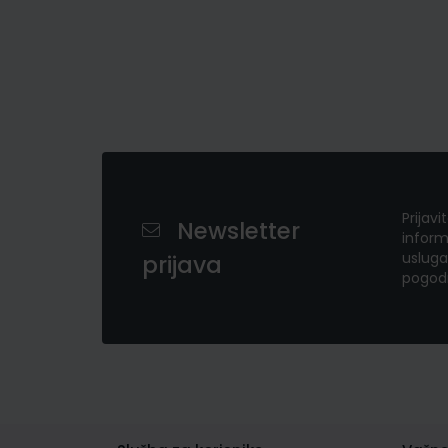
Prijavi
Newsletter
inform
usluga
prijava
pogod