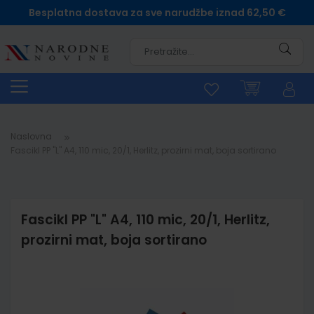
Besplatna dostava za sve narudžbe iznad 62,50 €
Pretra
Naslovna
Fascikl PP "L" A4, 110 mic, 20/1, Herlitz, prozirni mat, boja sortirano
Fascikl PP "L" A4, 110 mic, 20/1, Herlitz,
prozirni mat, boja sortirano
Skip
to
the