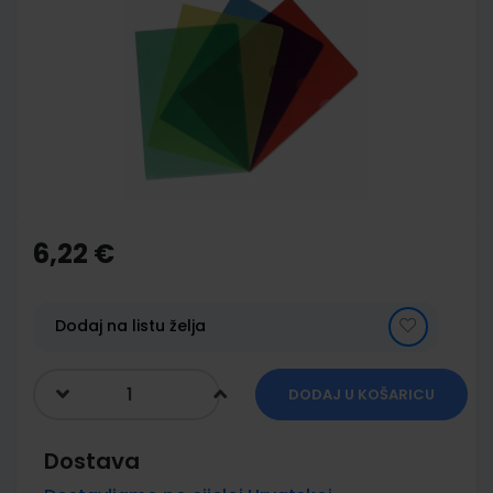
end
of
the
images
gallery
Skip
to
the
6,22 €
beginning
of
the
images
Dodaj na listu želja
gallery
DODAJ U KOŠARICU
Dostava