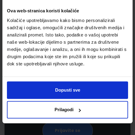
Ova web-stranica koristi kolačiće
Kolačiće upotrebljavamo kako bismo personalizirali
sadržaj i oglase, omogućili značajke društvenih medija i
analizirali promet. Isto tako, podatke o vašoj upotrebi
naše web-lokacije dijelimo s partnerima za društvene
medije, oglašavanje i analizu, a oni ih mogu kombinirati s
drugim podacima koje ste im pružili ili koje su prikupili
Newsletter prijava
dok ste upotrebljavali njihove usluge.
Prijavite se kako bi primali informacije o novim
proizvodima i uslugama, akcijama i drugim
Dopusti sve
pogodnostima
Prilagodi