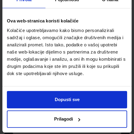
Šifra proizvoda
700015
Jedinična mjera
list
Ova web-stranica koristi kolačiće
Kolačiće upotrebljavamo kako bismo personalizirali
sadržaj i oglase, omogućili značajke društvenih medija i
analizirali promet. Isto tako, podatke o vašoj upotrebi
naše web-lokacije dijelimo s partnerima za društvene
medije, oglašavanje i analizu, a oni ih mogu kombinirati s
drugim podacima koje ste im pružili ili koje su prikupili
dok ste upotrebljavali njihove usluge.
Newsletter prijava
Prijavite se kako bi primali informacije o novim
Dopusti sve
proizvodima i uslugama, akcijama i drugim
pogodnostima
Prilagodi