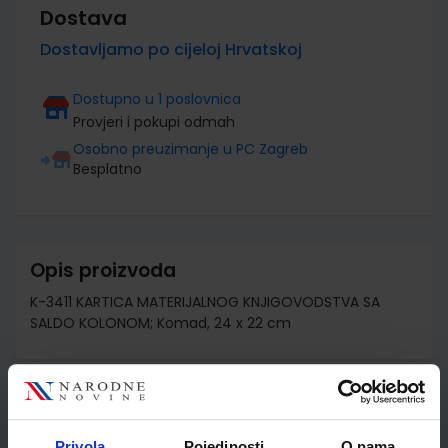
Dostava
Dostavljamo po cijeloj Hrvatskoj
Dostupno u 1 poslovnica
Provjeri i pokupi odmah
Osobno preuzimanje u PC Zagreb
Besplatno
Opis proizvoda
K-3411 KARTICA MATERIJALNOG KNJIGOVODSTVA SA
SALDO KOLONOM; Komad, 24 x 22 cm
Detalji proizvoda
Privola
Pojedinosti
O nama