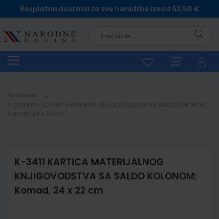
Besplatna dostava za sve narudžbe iznad 62,50 €
Pretra
Naslovna
K-3411 KARTICA MATERIJALNOG KNJIGOVODSTVA SA SALDO KOLONOM;
Komad, 24 x 22 cm
K-3411 KARTICA MATERIJALNOG
KNJIGOVODSTVA SA SALDO KOLONOM;
Komad, 24 x 22 cm