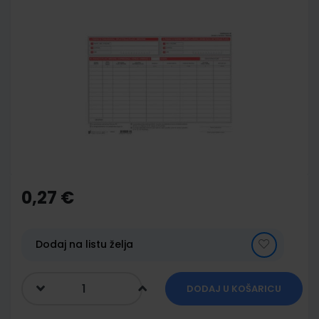
Skip
to
the
end
of
the
images
gallery
Skip
to
the
0,27 €
beginning
of
the
images
Dodaj na listu želja
gallery
DODAJ U KOŠARICU