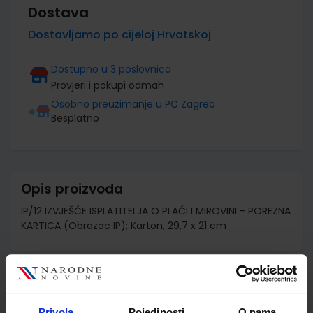
Dostava
Dostavljamo po cijeloj Hrvatskoj
Dostupno u 3 poslovnica
Provjeri i pokupi odmah
Osobno preuzimanje u PC Zagreb
Besplatno
Opis proizvoda
IP/12 IZVJEŠĆE ISPLATITELJA O PLAĆI I MIROVINI - POREZNA
KARTICA (Obrazac IP); Karton, 29,7 x 21 cm
Detalji proizvoda
Privola
Pojedinosti
O nama