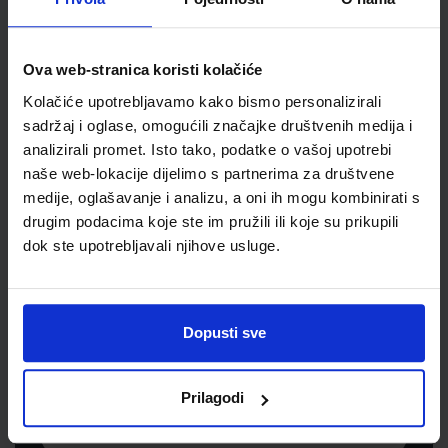
Šifra proizvoda
750434
Jedinična mjera
karton
Ova web-stranica koristi kolačiće
Kolačiće upotrebljavamo kako bismo personalizirali
sadržaj i oglase, omogućili značajke društvenih medija i
analizirali promet. Isto tako, podatke o vašoj upotrebi
naše web-lokacije dijelimo s partnerima za društvene
medije, oglašavanje i analizu, a oni ih mogu kombinirati s
drugim podacima koje ste im pružili ili koje su prikupili
dok ste upotrebljavali njihove usluge.
Newsletter prijava
Prijavite se kako bi primali informacije o novim
Dopusti sve
proizvodima i uslugama, akcijama i drugim
pogodnostima
Prilagodi