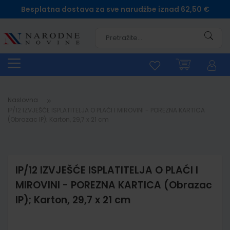
Besplatna dostava za sve narudžbe iznad 62,50 €
Pretra
Naslovna
IP/12 IZVJEŠĆE ISPLATITELJA O PLAĆI I MIROVINI - POREZNA KARTICA
(Obrazac IP); Karton, 29,7 x 21 cm
IP/12 IZVJEŠĆE ISPLATITELJA O PLAĆI I
MIROVINI - POREZNA KARTICA (Obrazac
IP); Karton, 29,7 x 21 cm