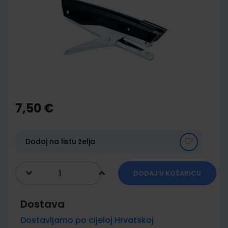
of
the
images
gallery
Skip
to
the
7,50 €
beginning
of
the
images
Dodaj na listu želja
gallery
DODAJ U KOŠARICU
Dostava
Dostavljamo po cijeloj Hrvatskoj