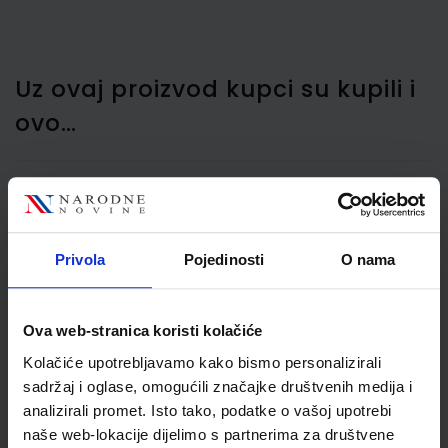
Uz ovaj proizvod kupci su kupili i
ovo…
Bušilica za papir Maped
Essentials Metal 20/25,
Privola
Pojedinosti
O nama
crna
Ova web-stranica koristi kolačiće
Kolačiće upotrebljavamo kako bismo personalizirali
sadržaj i oglase, omogućili značajke društvenih medija i
analizirali promet. Isto tako, podatke o vašoj upotrebi
naše web-lokacije dijelimo s partnerima za društvene