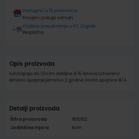
Dostupno u 13 poslovnica
Provjeri i pokupi odmah
Osobno preuzimanje u PC Zagreb
Besplatno
Opis proizvoda
ručni;spaja do 1,5mm debljine ili 15 listova;zatvoreno
klinasto spajanje;jamstvo 2 godine; koristi spojnice 8/4
Detalji proizvoda
Šifra proizvoda
800102
Jedinična mjera
kom