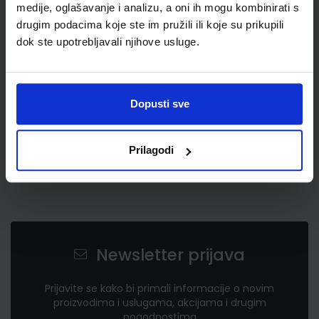
medije, oglašavanje i analizu, a oni ih mogu kombinirati s
5,85 €
drugim podacima koje ste im pružili ili koje su prikupili
dok ste upotrebljavali njihove usluge.
Dopusti sve
Prilagodi
Newsletter prijava
Prijavite se kako bi primali informacije o novim
proizvodima i uslugama, akcijama i drugim
pogodnostima