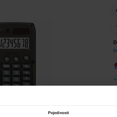
D
D
Pojedinosti