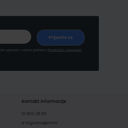
a ste upoznati s našom politikom
Privatnosti i sigurnosti
Kontakt informacije
01 650 28 80
e-trgovina@nn.hr