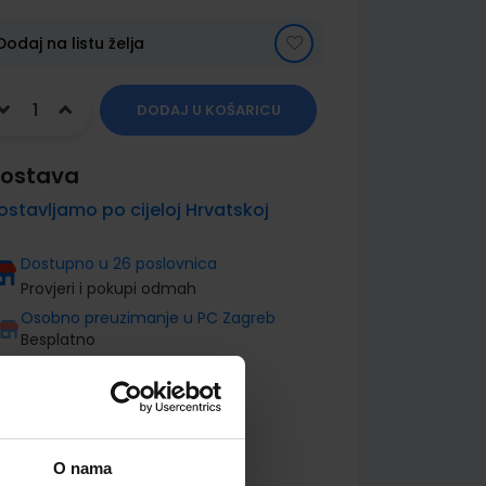
Dodaj na listu želja
DODAJ U KOŠARICU
ostava
ostavljamo po cijeloj Hrvatskoj
Dostupno u 26 poslovnica
Provjeri i pokupi odmah
Osobno preuzimanje u PC Zagreb
Besplatno
O nama