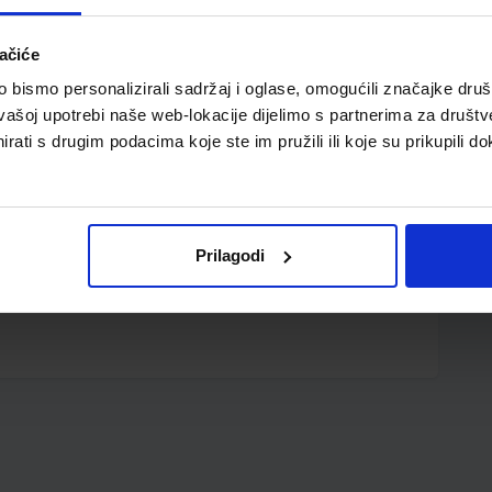
ačiće
bismo personalizirali sadržaj i oglase, omogućili značajke društv
vašoj upotrebi naše web-lokacije dijelimo s partnerima za društv
rati s drugim podacima koje ste im pružili ili koje su prikupili do
40 g; gumene tipke; napajanje solarno/ baterija LR 44
Prilagodi