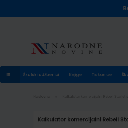
B
Školski udžbenici
Knjige
Tiskanice
Šk
Naslovna
Kalkulator komercijalni Rebell Starlet
Kalkulator komercijalni Rebell S