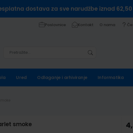
esplatna dostava za sve narudžbe iznad 62,50
Poslovnice
Kontakt
O nama
Če
Pretražite
Pretražite
ola
Ured
Odlaganje i arhiviranje
Informatika
 smoke
tarlet smoke
4