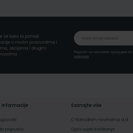
te se kako bi primali
acije o novim proizvodima i
ma, akcijama i drugim
Prijavom na newsletter izjavljujete d
nostima
podataka
 informacije
Saznajte više
kupovati
O Narodnim novinama d.d.
do popusta
Opći uvjeti korištenja