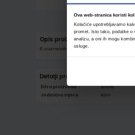
Skip
to
Ova web-stranica koristi kol
the
beginning
Kolačiće upotrebljavamo kako 
of
the
promet. Isto tako, podatke o 
images
Opis proizvoda
analizu, a oni ih mogu kombini
gallery
usluge.
8 znamenaka; dimenzije 113x67x12 mm; težina 
Detalji proizvoda
Šifra proizvoda
800116
Jedinična mjera
kom