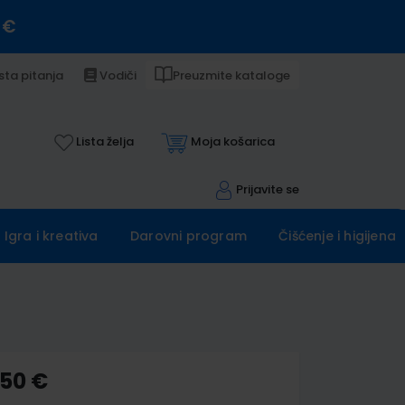
 €
sta pitanja
Vodiči
Preuzmite kataloge
Lista želja
Moja košarica
Prijavite se
Igra i kreativa
Darovni program
Čišćenje i higijena
,50 €