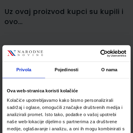
Uz ovaj proizvod kupci su kupili i
ovo…
Kuverte 110x230 mm ABT
PD strip, bijela
Privola
Pojedinosti
O nama
Ova web-stranica koristi kolačiće
Kolačiće upotrebljavamo kako bismo personalizirali
sadržaj i oglase, omogućili značajke društvenih medija i
analizirali promet. Isto tako, podatke o vašoj upotrebi
naše web-lokacije dijelimo s partnerima za društvene
28,00 €
medije, oglašavanje i analizu, a oni ih mogu kombinirati s