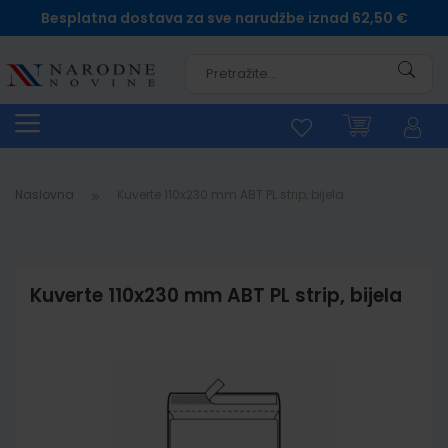
Besplatna dostava za sve narudžbe iznad 62,50 €
Pretra
Naslovna
Kuverte 110x230 mm ABT PL strip, bijela
Kuverte 110x230 mm ABT PL strip, bijela
Skip
to
the
end
of
the