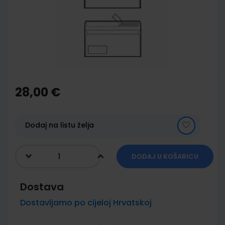
images
gallery
Skip
to
the
28,00 €
beginning
of
the
images
Dodaj na listu želja
gallery
DODAJ U KOŠARICU
Dostava
Dostavljamo po cijeloj Hrvatskoj