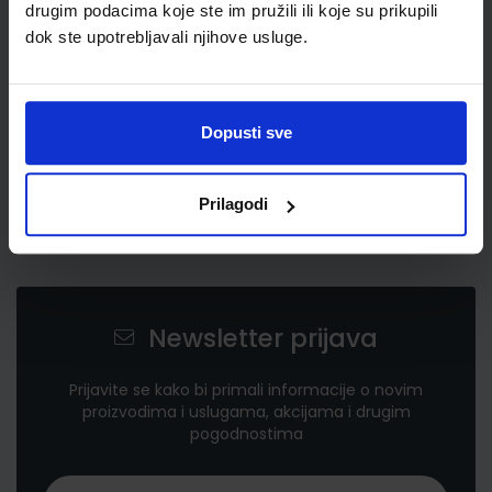
drugim podacima koje ste im pružili ili koje su prikupili
dok ste upotrebljavali njihove usluge.
Dopusti sve
Prilagodi
Newsletter prijava
Prijavite se kako bi primali informacije o novim
proizvodima i uslugama, akcijama i drugim
pogodnostima