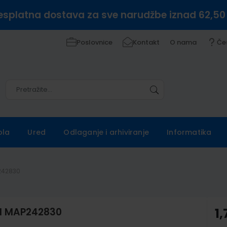
esplatna dostava za sve narudžbe iznad 62,50
Poslovnice
Kontakt
O nama
Če
Pretražite
Pretražite
ola
Ured
Odlaganje i arhiviranje
Informatika
P242830
4/1 MAP242830
1,