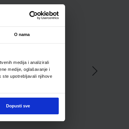
O nama
enih medija i analizirali
ene medije, oglašavanje i
k ste upotrebljavali njihove
Dopusti sve