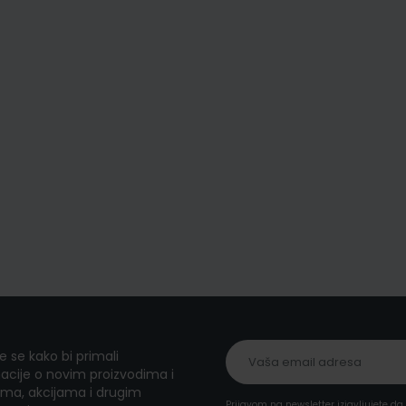
te se kako bi primali
acije o novim proizvodima i
ma, akcijama i drugim
Prijavom na newsletter izjavljujete d