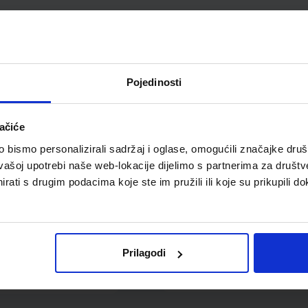
fitna olovka Maped
Šestar Maped Study +
Black Pep'S HB
mine
MAP850021
Pojedinosti
ačiće
bismo personalizirali sadržaj i oglase, omogućili značajke društv
vašoj upotrebi naše web-lokacije dijelimo s partnerima za društv
rati s drugim podacima koje ste im pružili ili koje su prikupili do
3,30 €
0,33 €
Prilagodi