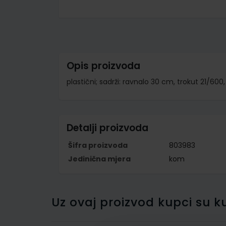
Skip
to
the
beginning
of
the
images
Opis proizvoda
gallery
plastični; sadrži: ravnalo 30 cm, trokut 21/600
Detalji proizvoda
Šifra proizvoda
803983
Jedinična mjera
kom
Uz ovaj proizvod kupci su ku