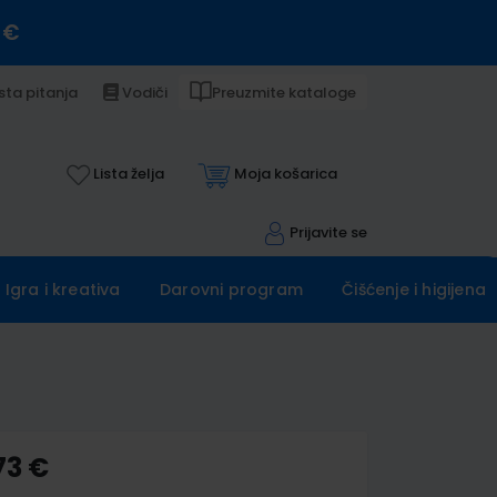
 €
sta pitanja
Vodiči
Preuzmite kataloge
Lista želja
Moja košarica
Prijavite se
Igra i kreativa
Darovni program
Čišćenje i higijena
73 €