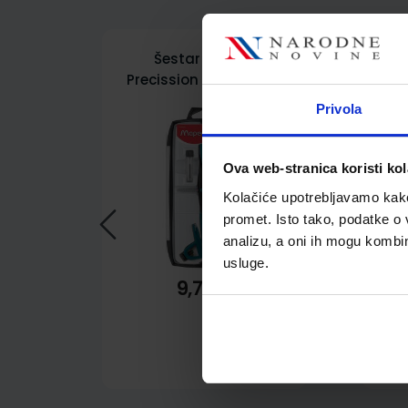
Šestar Maped,
Gra
Precission system, 3/1
MAP291010, blister
Privola
Ova web-stranica koristi kol
Kolačiće upotrebljavamo kako 
promet. Isto tako, podatke o 
analizu, a oni ih mogu kombini
usluge.
9,70 €