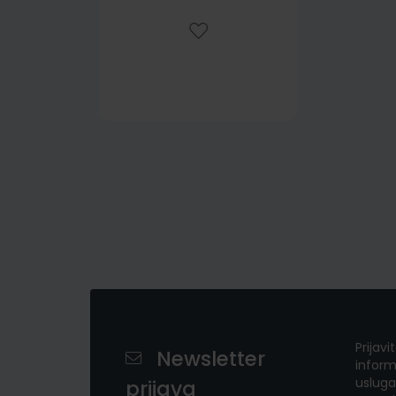
Prijavi
Newsletter
inform
usluga
prijava