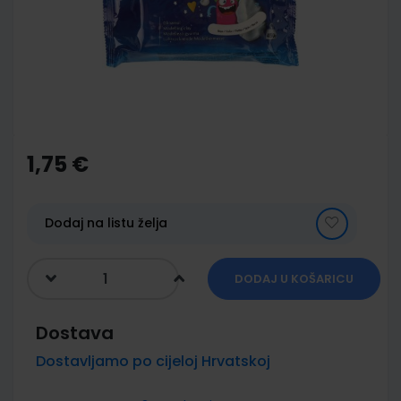
images
gallery
Skip
to
the
1,75 €
beginning
of
the
images
Dodaj na listu želja
gallery
DODAJ U KOŠARICU
Dostava
Dostavljamo po cijeloj Hrvatskoj