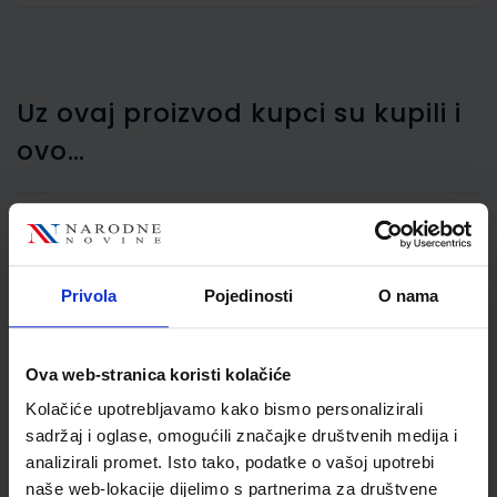
Uz ovaj proizvod kupci su kupili i
ovo…
Glinamol terakota 450
Privola
Pojedinosti
O nama
gr. Karbon
Ova web-stranica koristi kolačiće
Kolačiće upotrebljavamo kako bismo personalizirali
sadržaj i oglase, omogućili značajke društvenih medija i
analizirali promet. Isto tako, podatke o vašoj upotrebi
naše web-lokacije dijelimo s partnerima za društvene