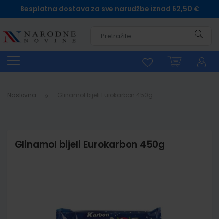
Besplatna dostava za sve narudžbe iznad 62,50 €
Pretra
Naslovna
Glinamol bijeli Eurokarbon 450g
Glinamol bijeli Eurokarbon 450g
Skip
to
the
end
of
the