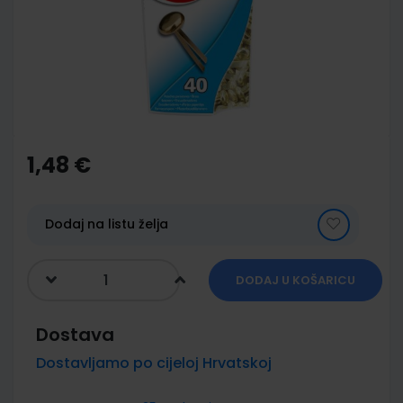
images
gallery
Skip
to
the
1,48 €
beginning
of
the
images
Dodaj na listu želja
gallery
DODAJ U KOŠARICU
Dostava
Dostavljamo po cijeloj Hrvatskoj