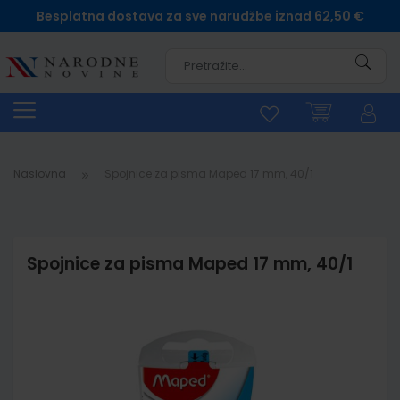
Besplatna dostava za sve narudžbe iznad 62,50 €
Pretra
Naslovna
Spojnice za pisma Maped 17 mm, 40/1
Spojnice za pisma Maped 17 mm, 40/1
Skip
to
the
end
of
the