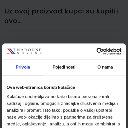
Uz ovaj proizvod kupci su kupili i
ovo…
Vrećice 176x250 mm B5-
BB strip, bijela
Privola
Pojedinosti
O nama
Ova web-stranica koristi kolačiće
Kolačiće upotrebljavamo kako bismo personalizirali
sadržaj i oglase, omogućili značajke društvenih medija i
analizirali promet. Isto tako, podatke o vašoj upotrebi
naše web-lokacije dijelimo s partnerima za društvene
50,30 €
medije, oglašavanje i analizu, a oni ih mogu kombinirati s