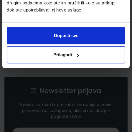
drugim podacima koje ste im pružili ili koje su prikupili
dok ste upotrebljavali njihove usluge.
Dopusti sve
Prilagodi
Newsletter prijava
Prijavite se kako bi primali informacije o novim
proizvodima i uslugama, akcijama i drugim
pogodnostima