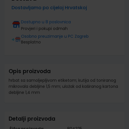
Dostavljamo po cijeloj Hrvatskoj
Dostupno u 8 poslovnica
Provjeri i pokupi odmah
Osobno preuzimanje u PC Zagreb
Besplatno
Opis proizvoda
hrbat sa samoljepljivom etiketom; kutija od toniranog
mikrovala debljine 1,5 mm; uložak od kaširanog kartona
debljine 1,4 mm
Detalji proizvoda
Šifra proizvoda
804225