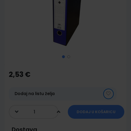
of
the
images
gallery
Skip
to
the
2,53 €
beginning
of
the
images
Dodaj na listu želja
gallery
DODAJ U KOŠARICU
Dostava