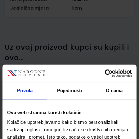
Jedinična mjera
kom
Uz ovaj proizvod kupci su kupili i
ovo…
Privola
Pojedinosti
O nama
Stroj za spajanje Maped
Essentials Metal Plier 25,
crni / srebrni
Ova web-stranica koristi kolačiće
Kolačiće upotrebljavamo kako bismo personalizirali
sadržaj i oglase, omogućili značajke društvenih medija i
analizirali promet. Isto tako, podatke o vašoj upotrebi