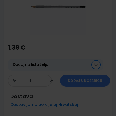
images
gallery
Skip
to
the
1,39 €
beginning
of
the
images
Dodaj na listu želja
gallery
DODAJ U KOŠARICU
Dostava
Dostavljamo po cijeloj Hrvatskoj