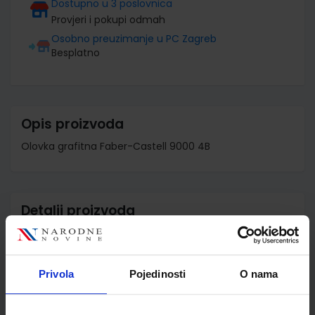
Dostupno u 3 poslovnica
Provjeri i pokupi odmah
Osobno preuzimanje u PC Zagreb
Besplatno
Opis proizvoda
Olovka grafitna Faber-Castell 9000 4B
Detalji proizvoda
Šifra proizvoda
805150
Jedinična mjera
kom
Privola
Pojedinosti
O nama