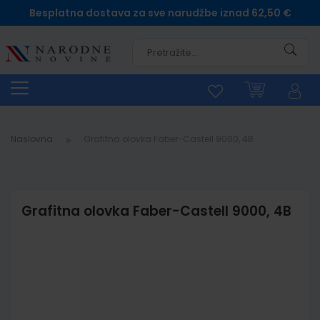
Besplatna dostava za sve narudžbe iznad 62,50 €
Pretra
Naslovna
Grafitna olovka Faber-Castell 9000, 4B
Grafitna olovka Faber-Castell 9000, 4B
Skip
to
the
end
of
the