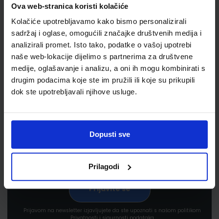
Ova web-stranica koristi kolačiće
Kolačiće upotrebljavamo kako bismo personalizirali
sadržaj i oglase, omogućili značajke društvenih medija i
analizirali promet. Isto tako, podatke o vašoj upotrebi
naše web-lokacije dijelimo s partnerima za društvene
medije, oglašavanje i analizu, a oni ih mogu kombinirati s
Newsletter prijava
drugim podacima koje ste im pružili ili koje su prikupili
dok ste upotrebljavali njihove usluge.
Prijavite se kako bi primali informacije o novim
proizvodima i uslugama, akcijama i drugim
pogodnostima
Dopusti sve
Prilagodi
Prijavom na newsletter izjavljujete da ste upoznati s našom politikom
Privatnosti i sigurnosti podataka