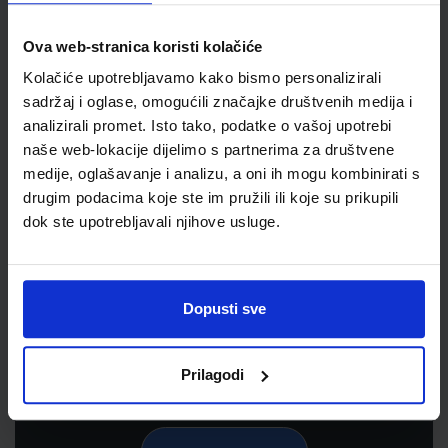
Ova web-stranica koristi kolačiće
Kolačiće upotrebljavamo kako bismo personalizirali
sadržaj i oglase, omogućili značajke društvenih medija i
analizirali promet. Isto tako, podatke o vašoj upotrebi
naše web-lokacije dijelimo s partnerima za društvene
medije, oglašavanje i analizu, a oni ih mogu kombinirati s
drugim podacima koje ste im pružili ili koje su prikupili
dok ste upotrebljavali njihove usluge.
Newsletter prijava
Prijavite se kako bi primali informacije o novim
proizvodima i uslugama, akcijama i drugim
Dopusti sve
pogodnostima
Prilagodi