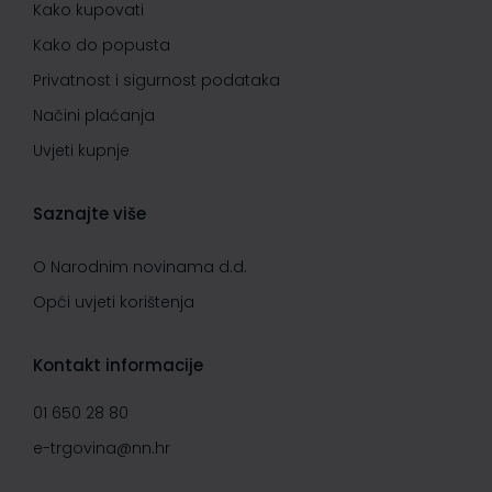
Kako kupovati
Kako do popusta
Privatnost i sigurnost podataka
Načini plaćanja
Uvjeti kupnje
Saznajte više
O Narodnim novinama d.d.
Opći uvjeti korištenja
Kontakt informacije
01 650 28 80
e-trgovina@nn.hr