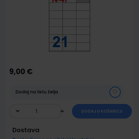
end
of
the
images
gallery
Skip
to
the
9,00 €
beginning
of
the
images
Dodaj na listu želja
gallery
DODAJ U KOŠARICU
Dostava