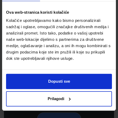
Ova web-stranica koristi kolačiće
Kolačiće upotrebljavamo kako bismo personalizirali
sadržaj i oglase, omogućili značajke društvenih medija i
analizirali promet. Isto tako, podatke o vašoj upotrebi
naše web-lokacije dijelimo s partnerima za društvene
medije, oglašavanje i analizu, a oni ih mogu kombinirati s
drugim podacima koje ste im pružili ili koje su prikupili
dok ste upotrebljavali njihove usluge.
Newsletter prijava
Prijavite se kako bi primali informacije o novim
proizvodima i uslugama, akcijama i drugim
Dopusti sve
pogodnostima
Prilagodi