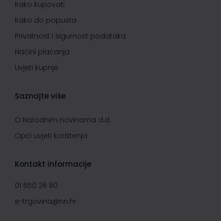
Kako kupovati
Kako do popusta
Privatnost i sigurnost podataka
Načini plaćanja
Uvjeti kupnje
Saznajte više
O Narodnim novinama d.d.
Opći uvjeti korištenja
Kontakt informacije
01 650 28 80
e-trgovina@nn.hr