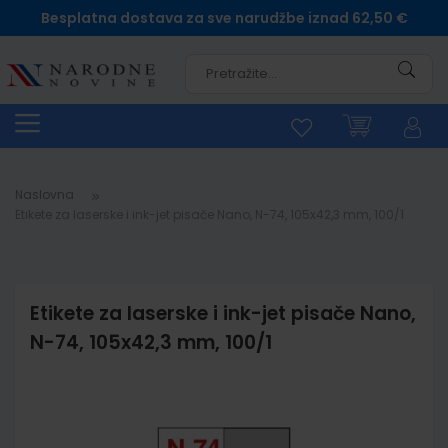
Besplatna dostava za sve narudžbe iznad 62,50 €
Pretra
Naslovna
Etikete za laserske i ink-jet pisače Nano, N-74, 105x42,3 mm, 100/1
Etikete za laserske i ink-jet pisače Nano,
N-74, 105x42,3 mm, 100/1
Skip
to
the