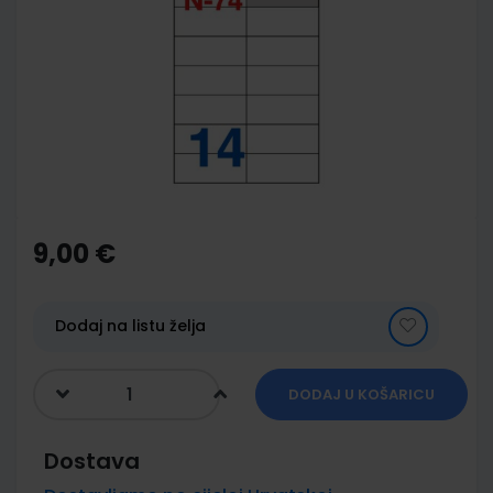
end
of
the
images
gallery
Skip
to
the
9,00 €
beginning
of
the
images
Dodaj na listu želja
gallery
DODAJ U KOŠARICU
Dostava