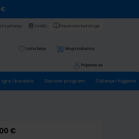
 €
sta pitanja
Vodiči
Preuzmite kataloge
Lista želja
Moja košarica
Prijavite se
Igra i kreativa
Darovni program
Čišćenje i higijena
,00 €