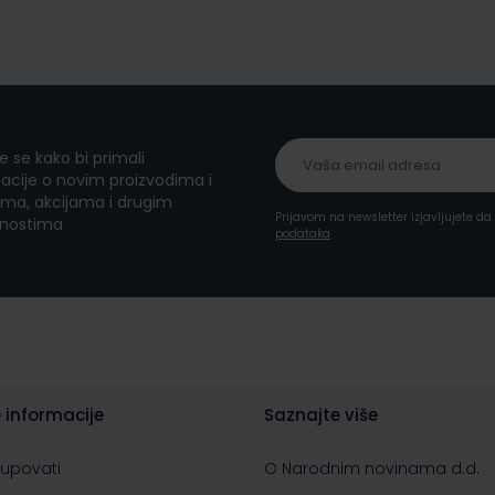
te se kako bi primali
acije o novim proizvodima i
ma, akcijama i drugim
Prijavom na newsletter izjavljujete d
nostima
podataka
 informacije
Saznajte više
kupovati
O Narodnim novinama d.d.