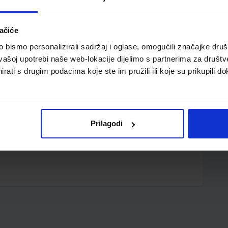
ačiće
bismo personalizirali sadržaj i oglase, omogućili značajke društv
vašoj upotrebi naše web-lokacije dijelimo s partnerima za društv
rati s drugim podacima koje ste im pružili ili koje su prikupili do
serskim te ink-jet pisačima; kutija od 100 listova
Prilagodi