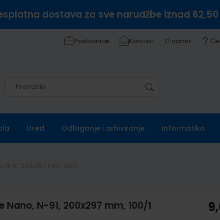
esplatna dostava za sve narudžbe iznad 62,50
Poslovnice
Kontakt
O nama
Če
Pretražite
Pretražite
ola
Ured
Odlaganje i arhiviranje
Informatika
no, N-91, 200x297 mm, 100/1
ače Nano, N-91, 200x297 mm, 100/1
9