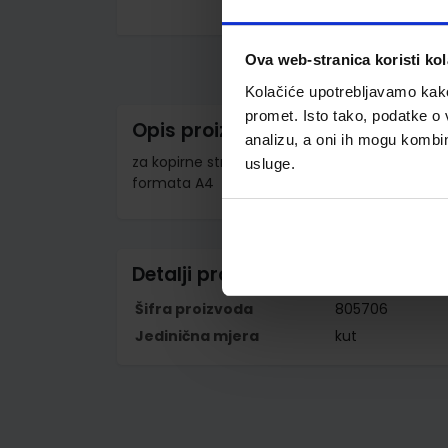
Skip
to
the
Ova web-stranica koristi kol
beginning
of
Kolačiće upotrebljavamo kako 
the
promet. Isto tako, podatke o 
images
Opis proizvoda
gallery
analizu, a oni ih mogu kombini
za kopirne strojeve; za ispis na mono i kolor la
usluge.
formata A4
Detalji proizvoda
Šifra proizvoda
805706
Jedinična mjera
kut