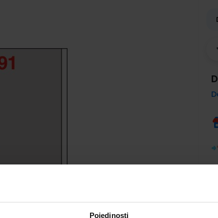
D
D
Pojedinosti