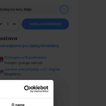
Dodaj na listu želja
DODAJ U KOŠARICU
ostava
ostavljamo po cijeloj Hrvatskoj
Dostupno u 18 poslovnica
Provjeri i pokupi odmah
Osobno preuzimanje u PC Zagreb
Besplatno
O nama