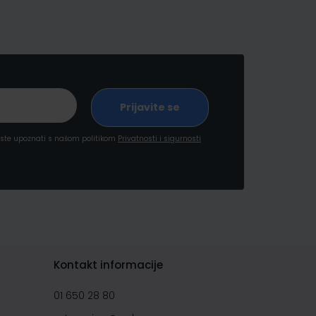
a ste upoznati s našom politikom
Privatnosti i sigurnosti
Kontakt informacije
01 650 28 80