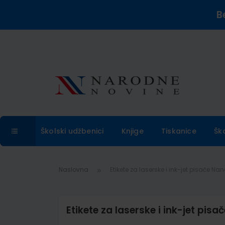
B
Školski udžbenici
Knjige
Tiskanice
Šk
Naslovna
Etikete za laserske i ink-jet pisače Na
Etikete za laserske i ink-jet pis