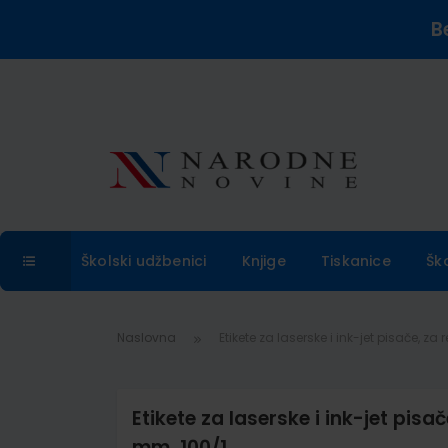
B
Školski udžbenici
Knjige
Tiskanice
Šk
Naslovna
Etikete za laserske i ink-jet pisače, z
Etikete za laserske i ink-jet pisa
mm, 100/1