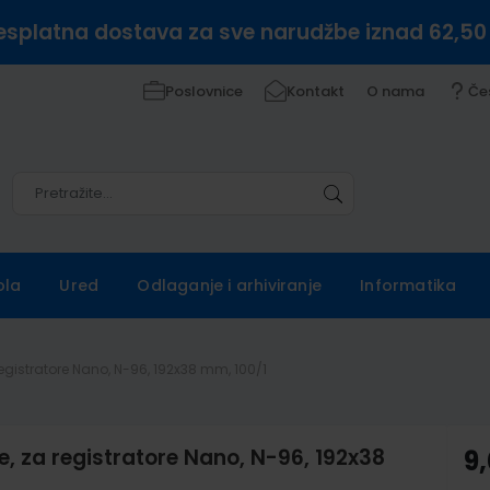
esplatna dostava za sve narudžbe iznad 62,50
Poslovnice
Kontakt
O nama
Če
Pretražite
Pretražite
ola
Ured
Odlaganje i arhiviranje
Informatika
a registratore Nano, N-96, 192x38 mm, 100/1
če, za registratore Nano, N-96, 192x38
9