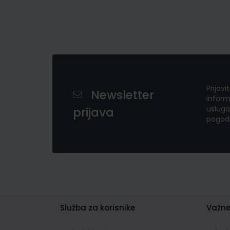
Prijavi
Newsletter
inform
usluga
prijava
pogod
Služba za korisnike
Važne