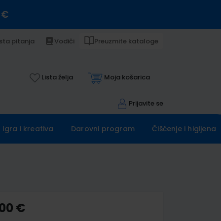
 €
sta pitanja
Vodiči
Preuzmite kataloge
Lista želja
Moja košarica
Prijavite se
Igra i kreativa
Darovni program
Čišćenje i higijena
,00 €