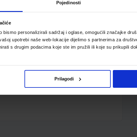
Pojedinosti
ačiće
bismo personalizirali sadržaj i oglase, omogućili značajke društv
vašoj upotrebi naše web-lokacije dijelimo s partnerima za društv
rati s drugim podacima koje ste im pružili ili koje su prikupili do
serskim te ink-jet pisačima; kutija od 100 listova
Prilagodi