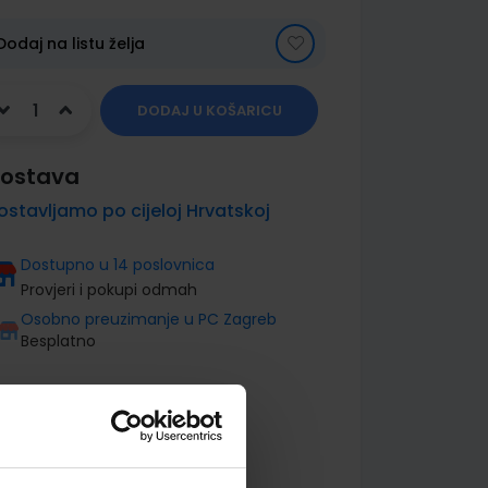
Dodaj na listu želja
DODAJ U KOŠARICU
ostava
ostavljamo po cijeloj Hrvatskoj
Dostupno u 14 poslovnica
Provjeri i pokupi odmah
Osobno preuzimanje u PC Zagreb
Besplatno