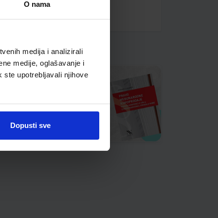
O nama
enih medija i analizirali
ene medije, oglašavanje i
k ste upotrebljavali njihove
Dopusti sve