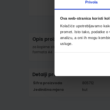
Privola
Skip
to
Ova web-stranica koristi kol
the
beginning
Kolačiće upotrebljavamo kako 
of
promet. Isto tako, podatke o 
the
images
analizu, a oni ih mogu kombini
Opis proizvoda
gallery
usluge.
za kopirne strojeve; za ispis na mono i kolor la
formata A4
Detalji proizvoda
Šifra proizvoda
805712
Jedinična mjera
kut