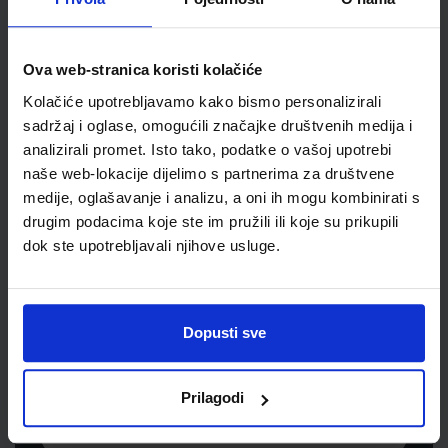
Šifra proizvoda
805714
Jedinična mjera
kut
Ova web-stranica koristi kolačiće
Kolačiće upotrebljavamo kako bismo personalizirali
sadržaj i oglase, omogućili značajke društvenih medija i
analizirali promet. Isto tako, podatke o vašoj upotrebi
naše web-lokacije dijelimo s partnerima za društvene
medije, oglašavanje i analizu, a oni ih mogu kombinirati s
drugim podacima koje ste im pružili ili koje su prikupili
dok ste upotrebljavali njihove usluge.
Newsletter prijava
Prijavite se kako bi primali informacije o novim
Dopusti sve
proizvodima i uslugama, akcijama i drugim
pogodnostima
Prilagodi