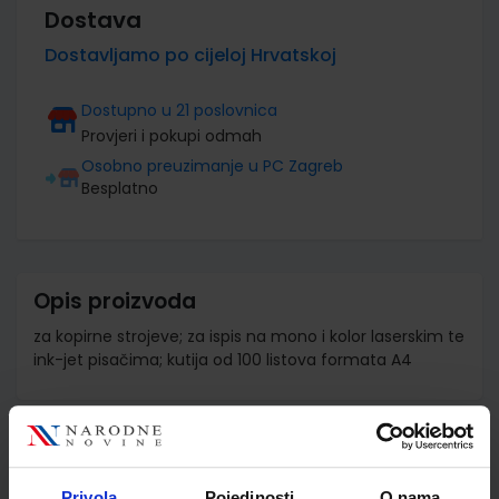
Dostava
Dostavljamo po cijeloj Hrvatskoj
Dostupno u 21 poslovnica
Provjeri i pokupi odmah
Osobno preuzimanje u PC Zagreb
Besplatno
Opis proizvoda
za kopirne strojeve; za ispis na mono i kolor laserskim te
ink-jet pisačima; kutija od 100 listova formata A4
Detalji proizvoda
Privola
Pojedinosti
O nama