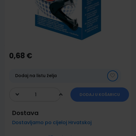
images
gallery
Skip
to
the
0,68 €
beginning
of
the
images
Dodaj na listu želja
gallery
DODAJ U KOŠARICU
Dostava
Dostavljamo po cijeloj Hrvatskoj