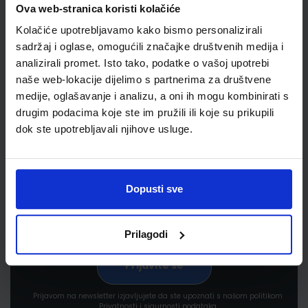
Ova web-stranica koristi kolačiće
Kolačiće upotrebljavamo kako bismo personalizirali
sadržaj i oglase, omogućili značajke društvenih medija i
analizirali promet. Isto tako, podatke o vašoj upotrebi
naše web-lokacije dijelimo s partnerima za društvene
medije, oglašavanje i analizu, a oni ih mogu kombinirati s
Newsletter prijava
drugim podacima koje ste im pružili ili koje su prikupili
dok ste upotrebljavali njihove usluge.
Prijavite se kako bi primali informacije o novim
proizvodima i uslugama, akcijama i drugim
pogodnostima
Dopusti sve
Prilagodi
Prijavom na newsletter izjavljujete da ste upoznati s našom politikom
Privatnosti i sigurnosti podataka