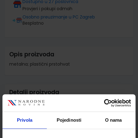
Dostupno u 27 poslovnica
Provjeri i pokupi odmah
Osobno preuzimanje u PC Zagreb
Besplatno
Opis proizvoda
metalna; plastični prstohvat
Detalji proizvoda
Šifra proizvoda
806100
Jedinična mjera
kom
Privola
Pojedinosti
O nama