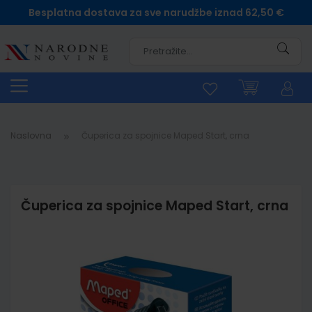
Besplatna dostava za sve narudžbe iznad 62,50 €
Pretra
Naslovna
Čuperica za spojnice Maped Start, crna
Čuperica za spojnice Maped Start, crna
Skip
to
the
end
of
the