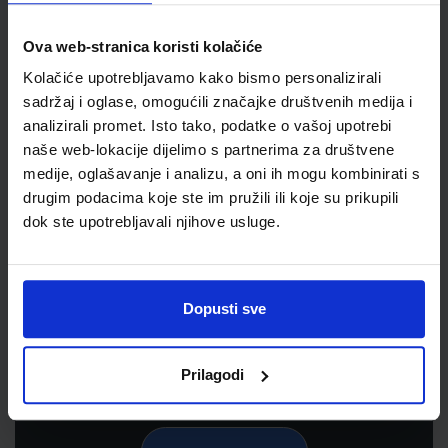
Ova web-stranica koristi kolačiće
Kolačiće upotrebljavamo kako bismo personalizirali
sadržaj i oglase, omogućili značajke društvenih medija i
analizirali promet. Isto tako, podatke o vašoj upotrebi
naše web-lokacije dijelimo s partnerima za društvene
medije, oglašavanje i analizu, a oni ih mogu kombinirati s
drugim podacima koje ste im pružili ili koje su prikupili
dok ste upotrebljavali njihove usluge.
Newsletter prijava
Prijavite se kako bi primali informacije o novim
proizvodima i uslugama, akcijama i drugim
Dopusti sve
pogodnostima
Prilagodi