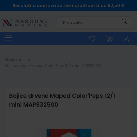
Besplatna dostava za sve narudžbe iznad 62,50 €
Pretra
Naslovna
Bojice drvene Maped Color'Peps 12/1 mini MAP832500
Bojice drvene Maped Color'Peps 12/1
mini MAP832500
Skip
to
the