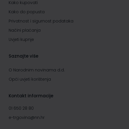
Kako kupovati
Kako do popusta
Privatnost i sigurnost podataka
Načini plaćanja
Uvjeti kupnje
Saznajte više
O Narodnim novinama d.d.
Opći uvjeti korištenja
Kontakt informacije
01 650 28 80
e-trgovina@nn.hr