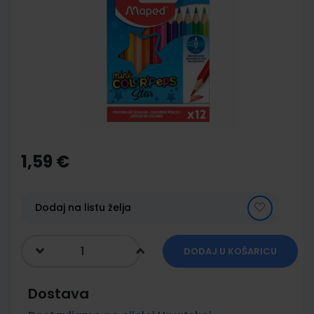
end
of
the
images
gallery
Skip
to
the
1,59 €
beginning
of
the
images
Dodaj na listu želja
gallery
DODAJ U KOŠARICU
Dostava