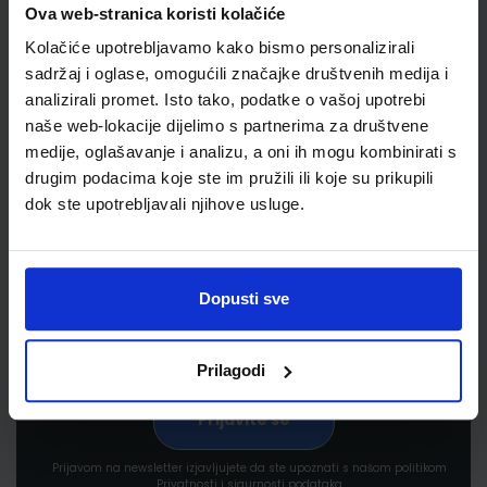
Ova web-stranica koristi kolačiće
Kolačiće upotrebljavamo kako bismo personalizirali
sadržaj i oglase, omogućili značajke društvenih medija i
analizirali promet. Isto tako, podatke o vašoj upotrebi
naše web-lokacije dijelimo s partnerima za društvene
medije, oglašavanje i analizu, a oni ih mogu kombinirati s
Newsletter prijava
drugim podacima koje ste im pružili ili koje su prikupili
dok ste upotrebljavali njihove usluge.
Prijavite se kako bi primali informacije o novim
proizvodima i uslugama, akcijama i drugim
pogodnostima
Dopusti sve
Prilagodi
Prijavom na newsletter izjavljujete da ste upoznati s našom politikom
Privatnosti i sigurnosti podataka