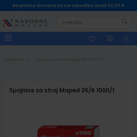
Besplatna dostava za sve narudžbe iznad 62,50 €
Pretra
Naslovna
Spojnice za stroj Maped 26/6 1000/1
Spojnice za stroj Maped 26/6 1000/1
Skip
to
the
end
of
the