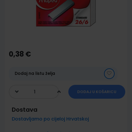
images
gallery
Skip
to
the
0,38 €
beginning
of
the
images
Dodaj na listu želja
gallery
DODAJ U KOŠARICU
Dostava
Dostavljamo po cijeloj Hrvatskoj