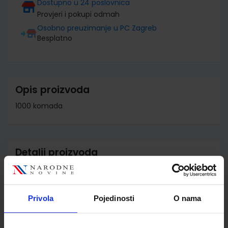
Dostupno u 24 poslovnica
Provjeri i pokupi odmah
Osobno preuzimanje u PC Zagreb
Besplatno
Opis proizvoda
1000 komada
Detalji proizvoda
Šifra proizvoda
813912
Jedinična mjera
kom
Privola
Pojedinosti
O nama