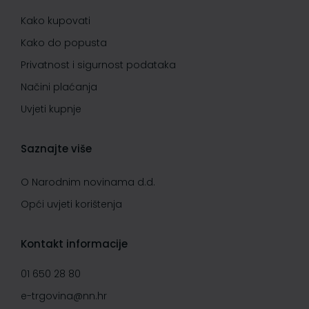
Kako kupovati
Kako do popusta
Privatnost i sigurnost podataka
Načini plaćanja
Uvjeti kupnje
Saznajte više
O Narodnim novinama d.d.
Opći uvjeti korištenja
Kontakt informacije
01 650 28 80
e-trgovina@nn.hr