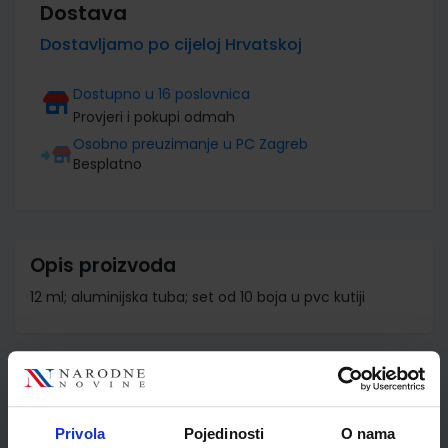
Dostava
Dostavljamo po cijeloj Hrvatskoj
Dostupno u 16 poslovnica
Provjeri i pokupi odmah
Osobno preuzimanje u PC Zagreb
Besplatno
Opis proizvoda
12 ml; aluminijska tuba; set od 10 boja u pvc kutiji
Detalji proizvoda
Šifra proizvoda
856864
Privola
Pojedinosti
O nama