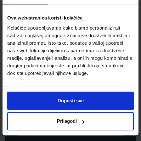
Jedinična mjera
kpl
Ova web-stranica koristi kolačiće
Kolačiće upotrebljavamo kako bismo personalizirali
sadržaj i oglase, omogućili značajke društvenih medija i
analizirali promet. Isto tako, podatke o vašoj upotrebi
naše web-lokacije dijelimo s partnerima za društvene
medije, oglašavanje i analizu, a oni ih mogu kombinirati s
drugim podacima koje ste im pružili ili koje su prikupili
dok ste upotrebljavali njihove usluge.
Newsletter prijava
Prijavite se kako bi primali informacije o novim
Dopusti sve
proizvodima i uslugama, akcijama i drugim
pogodnostima
Prilagodi