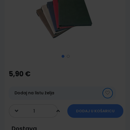
of
the
images
gallery
Skip
to
the
5,90 €
beginning
of
the
images
Dodaj na listu želja
gallery
DODAJ U KOŠARICU
Dostava