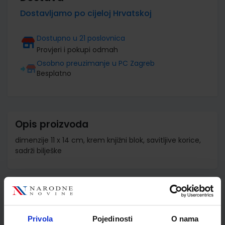
Dostavljamo po cijeloj Hrvatskoj
Dostupno u 21 poslovnica
Provjeri i pokupi odmah
Osobno preuzimanje u PC Zagreb
Besplatno
Opis proizvoda
dimenzije 11 x 14 cm, krem knjižni blok, savitljive korice,
sadrži bilješke
Detalji proizvoda
Šifra proizvoda
857224
Privola
Pojedinosti
O nama