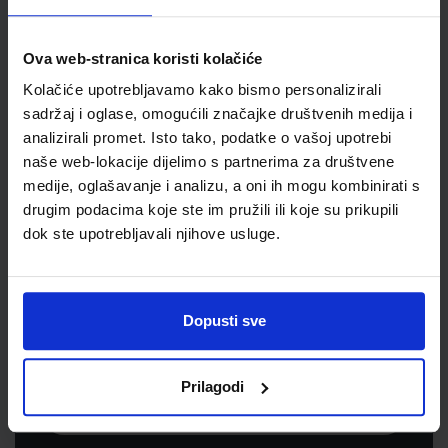
Jedinična mjera
kom
Ova web-stranica koristi kolačiće
Kolačiće upotrebljavamo kako bismo personalizirali
sadržaj i oglase, omogućili značajke društvenih medija i
analizirali promet. Isto tako, podatke o vašoj upotrebi
naše web-lokacije dijelimo s partnerima za društvene
medije, oglašavanje i analizu, a oni ih mogu kombinirati s
drugim podacima koje ste im pružili ili koje su prikupili
dok ste upotrebljavali njihove usluge.
Newsletter prijava
Prijavite se kako bi primali informacije o novim
Dopusti sve
proizvodima i uslugama, akcijama i drugim
pogodnostima
Prilagodi