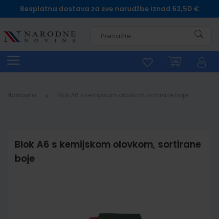
Besplatna dostava za sve narudžbe iznad 62,50 €
Pretra
Naslovna
Blok A6 s kemijskom olovkom, sortirane boje
Blok A6 s kemijskom olovkom, sortirane
boje
Skip
to
the
end