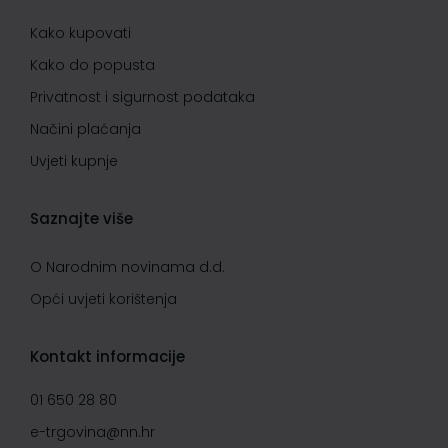
Kako kupovati
Kako do popusta
Privatnost i sigurnost podataka
Načini plaćanja
Uvjeti kupnje
Saznajte više
O Narodnim novinama d.d.
Opći uvjeti korištenja
Kontakt informacije
01 650 28 80
e-trgovina@nn.hr