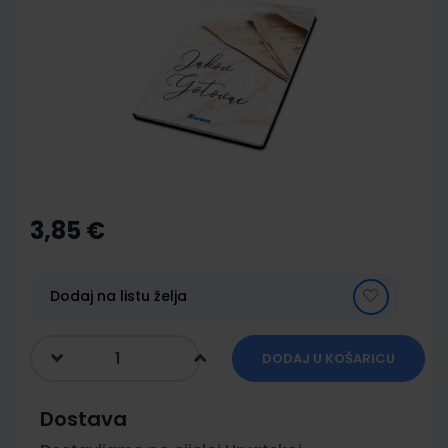
end
of
the
images
gallery
Skip
to
the
3,85 €
beginning
of
the
images
Dodaj na listu želja
gallery
DODAJ U KOŠARICU
Dostava