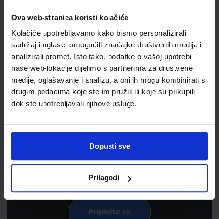
Ova web-stranica koristi kolačiće
Kolačiće upotrebljavamo kako bismo personalizirali
sadržaj i oglase, omogućili značajke društvenih medija i
analizirali promet. Isto tako, podatke o vašoj upotrebi
naše web-lokacije dijelimo s partnerima za društvene
medije, oglašavanje i analizu, a oni ih mogu kombinirati s
drugim podacima koje ste im pružili ili koje su prikupili
Newsletter prijava
dok ste upotrebljavali njihove usluge.
Prijavite se kako bi primali informacije o novim
proizvodima i uslugama, akcijama i drugim
Dopusti sve
pogodnostima
Prilagodi