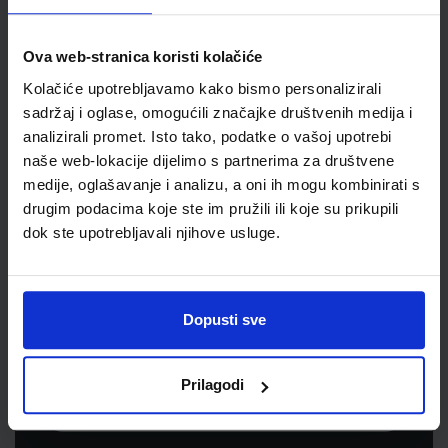
Jedinična mjera
kom
Ova web-stranica koristi kolačiće
Kolačiće upotrebljavamo kako bismo personalizirali
sadržaj i oglase, omogućili značajke društvenih medija i
analizirali promet. Isto tako, podatke o vašoj upotrebi
naše web-lokacije dijelimo s partnerima za društvene
medije, oglašavanje i analizu, a oni ih mogu kombinirati s
drugim podacima koje ste im pružili ili koje su prikupili
dok ste upotrebljavali njihove usluge.
Newsletter prijava
Prijavite se kako bi primali informacije o novim
Dopusti sve
proizvodima i uslugama, akcijama i drugim
pogodnostima
Prilagodi