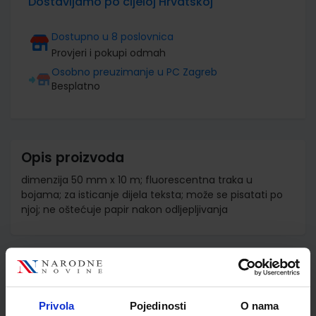
Dostavljamo po cijeloj Hrvatskoj
Dostupno u 8 poslovnica
Provjeri i pokupi odmah
Osobno preuzimanje u PC Zagreb
Besplatno
Opis proizvoda
dimenzija 50 mm x 10 m; fluorescentna traka u
bojama; za isticanje dijela teksta; može se pisatati po
njoj; ne oštećuje papir nakon odljepljivanja
Detalji proizvoda
Šifra proizvoda
868201
Privola
Pojedinosti
O nama