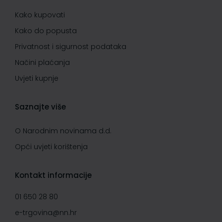
Kako kupovati
Kako do popusta
Privatnost i sigurnost podataka
Načini plaćanja
Uvjeti kupnje
Saznajte više
O Narodnim novinama d.d.
Opći uvjeti korištenja
Kontakt informacije
01 650 28 80
e-trgovina@nn.hr