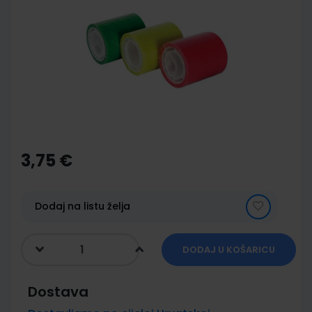
end
of
the
images
gallery
Skip
to
the
3,75 €
beginning
of
the
images
Dodaj na listu želja
gallery
DODAJ U KOŠARICU
Dostava