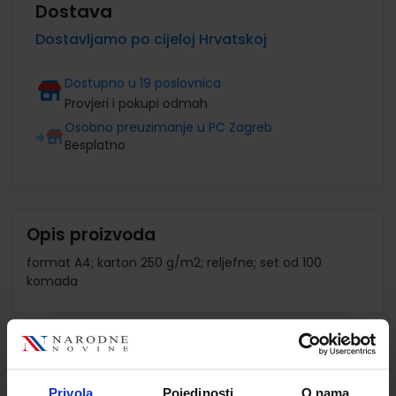
Dostava
Dostavljamo po cijeloj Hrvatskoj
Dostupno u 19 poslovnica
Provjeri i pokupi odmah
Osobno preuzimanje u PC Zagreb
Besplatno
Opis proizvoda
format A4; karton 250 g/m2; reljefne; set od 100
komada
Detalji proizvoda
Šifra proizvoda
873952
Privola
Pojedinosti
O nama