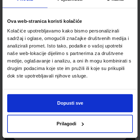
Jedinična mjera
kut
Ova web-stranica koristi kolačiće
Kolačiće upotrebljavamo kako bismo personalizirali
sadržaj i oglase, omogućili značajke društvenih medija i
analizirali promet. Isto tako, podatke o vašoj upotrebi
naše web-lokacije dijelimo s partnerima za društvene
medije, oglašavanje i analizu, a oni ih mogu kombinirati s
drugim podacima koje ste im pružili ili koje su prikupili
dok ste upotrebljavali njihove usluge.
Newsletter prijava
Prijavite se kako bi primali informacije o novim
Dopusti sve
proizvodima i uslugama, akcijama i drugim
pogodnostima
Prilagodi