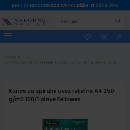
Besplatna dostava za sve narudžbe iznad 62,50 €
Pretra
Naslovna
Korice za spiralni uvez reljefne A4 250 g/m2 100/1 plave Fellowes
Korice za spiralni uvez reljefne A4 250
g/m2 100/1 plave Fellowes
Skip
to
the