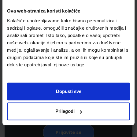
Ova web-stranica koristi kolačiće
Kolačiće upotrebljavamo kako bismo personalizirali
sadržaj i oglase, omogućili značajke društvenih medija i
analizirali promet. Isto tako, podatke o vašoj upotrebi
naše web-lokacije dijelimo s partnerima za društvene
medije, oglašavanje i analizu, a oni ih mogu kombinirati s
drugim podacima koje ste im pružili ili koje su prikupili
Newsletter prijava
dok ste upotrebljavali njihove usluge.
Prijavite se kako bi primali informacije o novim
proizvodima i uslugama, akcijama i drugim
Dopusti sve
pogodnostima
Prilagodi