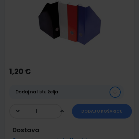
end
of
the
images
gallery
Skip
to
the
1,20 €
beginning
of
the
images
Dodaj na listu želja
gallery
DODAJ U KOŠARICU
Dostava