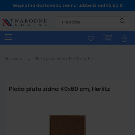
Besplatna dostava za sve narudžbe iznad 62,50 €
Pretra
Naslovna
Ploča pluto zidna 40x60 cm, Herlitz
Ploča pluto zidna 40x60 cm, Herlitz
Skip
to
the
end
of
the