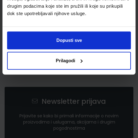
3,28 €
drugim podacima koje ste im pružili ili koje su prikupili
dok ste upotrebljavali njihove usluge.
Dopusti sve
Prilagodi
Newsletter prijava
Prijavite se kako bi primali informacije o novim
proizvodima i uslugama, akcijama i drugim
pogodnostima