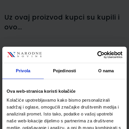
Uz ovaj proizvod kupci su kupili i
ovo…
Škare uredske Herlitz 20,5
cm
Privola
Pojedinosti
O nama
Ova web-stranica koristi kolačiće
Kolačiće upotrebljavamo kako bismo personalizirali
sadržaj i oglase, omogućili značajke društvenih medija i
analizirali promet. Isto tako, podatke o vašoj upotrebi
naše web-lokacije dijelimo s partnerima za društvene
medije, oglašavanje i analizu, a oni ih mogu kombinirati s