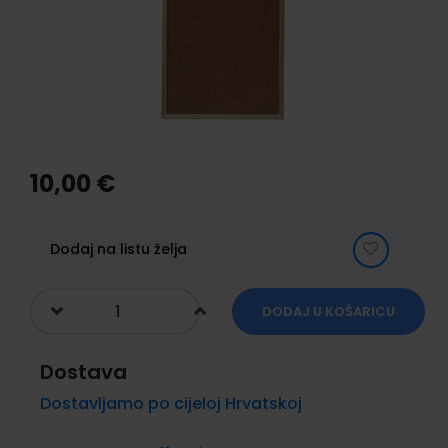
images
gallery
Skip
to
the
10,00 €
beginning
of
the
images
Dodaj na listu želja
gallery
DODAJ U KOŠARICU
Dostava
Dostavljamo po cijeloj Hrvatskoj